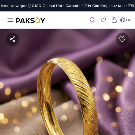
retsiz Kargo
%100 Orijinal Ürün Garantisi
14 Gün Koşulsuz İade
3 T
✦
✦
✦
TR