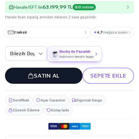
63.199,99 TL
Havale/EFT ile
%10 indirim
Havale fiyatı sipariş anından itibaren 2 saat geçerlidir.
3 taksit
·
★
4.7
mağaza puanı
Becky ile Pazarlık
İndirimini kendin kopar
SATIN AL
SEPETE EKLE
Sertifikalı
Ayar Garantisi
Sigortalı Kargo
Güvenli Ödeme
Kolay İade
VISA
TROY
AMEX