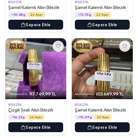
BILEZIK
BILEZIK
Şarnel Kalemli Altın Bilezik
Şarnel Kalemli Altın Bilezik
10.48g
22 Ayar
12.55g
22 Ayar
Sepete Ekle
Sepete Ekle
97.749,99 TL
103.649,99 TL
101.549,99 TL
107.699,99 TL
BILEZIK
BILEZIK
Çizgili Sıralı Altın Bilezik
Şarnel Kalemli Altın Bilezik
14.23g
22 Ayar
15.09g
22 Ayar
Sepete Ekle
Sepete Ekle