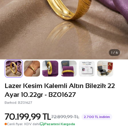
1 / 6
Lazer Kesim Kalemli Altın Bilezik 22
Ayar 10.22gr - BZ01627
Barkod: BZ01627
70.199,99 TL
72.899,99 TL
2.700 TL indirim
Canli fiyat
· KDV dahil
Pazartesi Kargoda