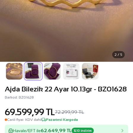
2 / 5
Ajda Bilezik 22 Ayar 10.13gr - BZ01628
Barkod: BZ01628
69.599,99 TL
72.299,99 TL
Canli fiyat
· KDV dahil
Pazartesi Kargoda
62.649,99 TL
Havale/EFT ile
%10 indirim