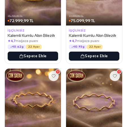
75.799,99 TL
77.999,99 TL
72.999,99 TL
75.099,99 TL
İŞÇILIKSIZ
İŞÇILIKSIZ
Kalemli Kumlu Altın Bilezik
Kalemli Kumlu Altın Bilezik
★
★
4,7
mağaza puanı
4,7
mağaza puanı
10.62g
22 Ayar
10.93g
22 Ayar
Sepete Ekle
Sepete Ekle
1
1