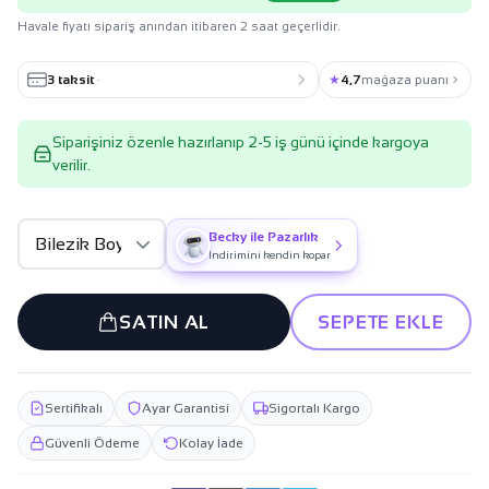
Havale fiyatı sipariş anından itibaren 2 saat geçerlidir.
3 taksit
·
★
4,7
mağaza puanı
Siparişiniz özenle hazırlanıp 2-5 iş günü içinde kargoya
verilir.
Becky ile Pazarlık
İndirimini kendin kopar
SATIN AL
SEPETE EKLE
Sertifikalı
Ayar Garantisi
Sigortalı Kargo
Güvenli Ödeme
Kolay İade