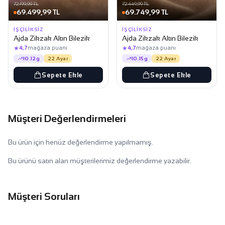
72.199,99 TL
72.449,99 TL
69.499,99 TL
69.749,99 TL
İŞÇILIKSIZ
İŞÇILIKSIZ
Ajda Zikzak Altın Bilezik
Ajda Zikzak Altın Bilezik
★
★
4,7
mağaza puanı
4,7
mağaza puanı
10.12g
22 Ayar
10.15g
22 Ayar
Sepete Ekle
Sepete Ekle
Müşteri Değerlendirmeleri
Bu ürün için henüz değerlendirme yapılmamış.
Bu ürünü satın alan müşterilerimiz değerlendirme yazabilir.
Müşteri Soruları