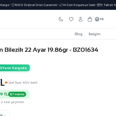
go
%100 Orijinal Ürün Garantisi
14 Gün Koşulsuz İade
3 Taksit İmkan
✦
✦
✦
TR
Blog
İletişim
n Bilezik 22 Ayar 19.86gr - BZ01634
Yarın Kargoda
TL
Canli fiyat
· KDV dahil
9 TL
%7 indirim
 2 saat geçerlidir.
ık