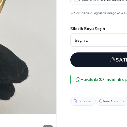
Sertifikalı
Sigortalı Kargo
14 G
Bilezik Boyu Seçin
SAT
Havale ile
%7 indirimli
sip
Sertifikalı
Ayar Garantisi