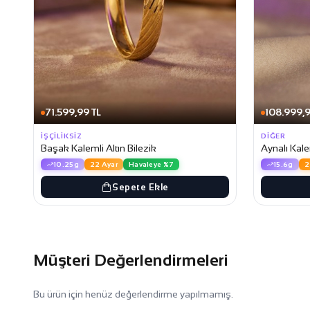
71.599,99 TL
108.999,9
İŞÇILIKSIZ
DIĞER
Başak Kalemli Altın Bilezik
Aynalı Kalem
10.25g
22 Ayar
Havaleye %7
15.6g
2
Sepete Ekle
Müşteri Değerlendirmeleri
Bu ürün için henüz değerlendirme yapılmamış.