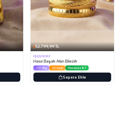
52.799,99 TL
İŞÇILIKSIZ
Hasır Başak Altın Bilezik
7.18g
22 Ayar
Havaleye %7
Sepete Ekle