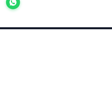
Takınca Stil, Saklayınca Değer
KURUMSAL
KATEGORI
Hakkımızda
Yatırımlık
Küpe
Altın Fiyatları
Kolyeler
Kahramanmaraş Altın Fiyatları
Çocuk
Altın Bozdurma Hesaplama
Blog