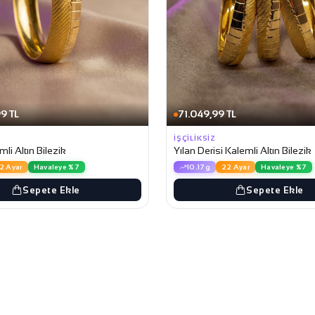
9 TL
71.049,99 TL
İŞÇILIKSIZ
li Altın Bilezik
Yılan Derisi Kalemli Altın Bilezik
2 Ayar
Havaleye %7
10.17g
22 Ayar
Havaleye %7
Sepete Ekle
Sepete Ekle