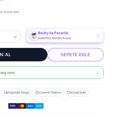
ün Kolay İade
Becky ile Pazarlık
İndirimini kendin kopar
IN AL
SEPETE EKLE
ariş verin
Sigortalı Kargo
Güvenli Ödeme
Kolay İade
VISA
TROY
AMEX