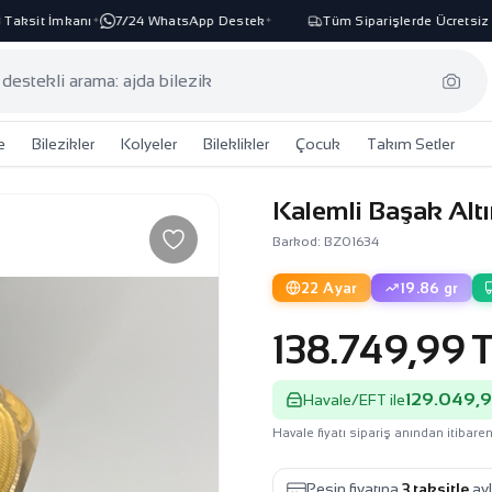
sit İmkanı
7/24 WhatsApp Destek
Tüm Siparişlerde Ücretsiz Kar
✦
✦
e
Bilezikler
Kolyeler
Bileklikler
Çocuk
Takım Setler
Kalemli Başak Altı
Barkod: BZ01634
22 Ayar
19.86 gr
138.749,99 
129.049,9
Havale/EFT ile
Havale fiyatı sipariş anından itibaren
Peşin fiyatına
3 taksitle
ayl