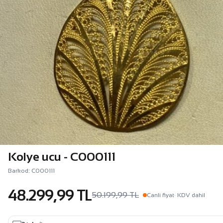
Kolye ucu - C000111
Barkod: C000111
48.299,99 TL
50.199,99 TL
Canli fiyat
· KDV dahil