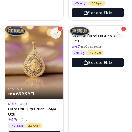
5.45g
22 Ayar
Sepete Ekle
67.449,99 TL
64.949,99 TL
7
9
KOLYE UCU
Sıralı Su Damlası Altın Kolye
Ucu
★
4,7
mağaza puanı
8.7g
22 Ayar
Sepete Ekle
67.199,99 TL
64.699,99 TL
KOLYE UCU
Osmanlı Tuğra Altın Kolye
Ucu
★
4,7
mağaza puanı
8.66g
22 Ayar