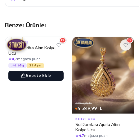
Benzer Ürünler
53.249,99 TL
51.249,99 TL
12
15
KOLYE UCU
Yarım Dorika Altın Kolye
Ucu
★
4,7
mağaza puanı
6.65g
22 Ayar
Sepete Ekle
42.949,99 TL
41.349,99 TL
KOLYE UCU
Su Damlası Ajurlu Altın
Kolye Ucu
★
4,7
mağaza puanı