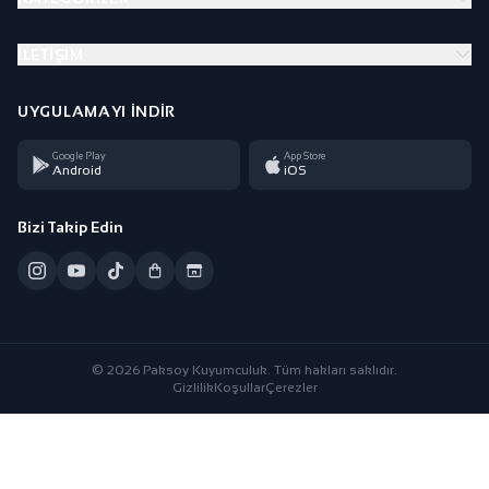
İLETIŞIM
UYGULAMAYI İNDIR
Google Play
App Store
Android
iOS
Bizi Takip Edin
© 2026 Paksoy Kuyumculuk. Tüm hakları saklıdır.
Gizlilik
Koşullar
Çerezler