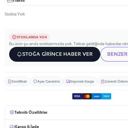
3 taksit
·
Stokta Yok
STOKLARDA YOK
Bu ürün şu anda stoklarımızda yok. Tekrar geldiğinde haberdar olm
STOĞA GİRİNCE HABER VER
BENZER
Sertifikalı
Ayar Garantisi
Sigortalı Kargo
Güvenli Ödem
VISA
TROY
AMEX
Teknik Özellikler
Kargo & İade