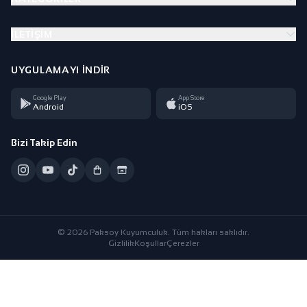
İLETIŞIM
UYGULAMAYI İNDIR
Google Play
App Store
Android
iOS
Bizi Takip Edin
© 2026 Paksoy Kuyumculuk. Tüm hakları saklıdır.
Gizlilik
Koşullar
Çerezler