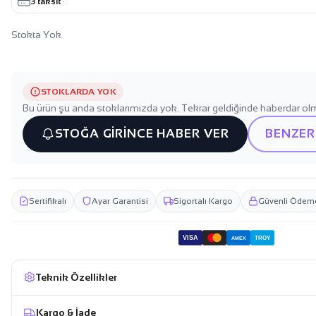
3 taksit
·
Stokta Yok
STOKLARDA YOK
Bu ürün şu anda stoklarımızda yok. Tekrar geldiğinde haberdar olm
STOĞA GİRİNCE HABER VER
BENZER
Sertifikalı
Ayar Garantisi
Sigortalı Kargo
Güvenli Ödem
VISA
TROY
AMEX
Teknik Özellikler
Kargo & İade