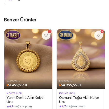
Benzer Ürünler
2
3
53.499,99 TL
67.499,99 TL
51.499,99 TL
64.999,99 TL
KOLYE UCU
KOLYE UCU
Yarım Dorika Altın Kolye
Osmanlı Tuğra Altın Kolye
Ucu
Ucu
★
★
4,7
mağaza puanı
4,7
mağaza puanı