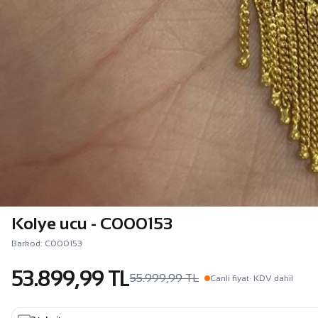
Kolye ucu - C000153
Barkod: C000153
53.899,99 TL
55.999,99 TL
Canli fiyat
· KDV dahil