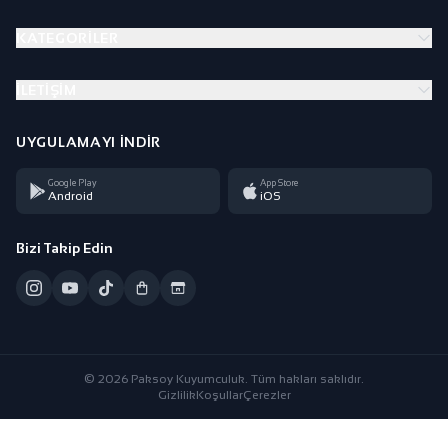
KATEGORILER
İLETIŞIM
UYGULAMAYI İNDIR
Google Play
App Store
Android
iOS
Bizi Takip Edin
© 2026 Paksoy Kuyumculuk. Tüm hakları saklıdır.
Gizlilik
Koşullar
Çerezler