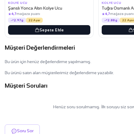
KOLYE UCU
KOLYE UCU
Şanslı Yonca Altın Kolye Ucu
Tuğra Osmanlı Al
★
★
4,7
mağaza puanı
4,7
mağaza puanı
2.97g
22 Ayar
2.88g
22 Ayar
Sepete Ekle
Müşteri Değerlendirmeleri
Bu ürün için henüz değerlendirme yapılmamış.
Bu ürünü satın alan müşterilerimiz değerlendirme yazabilir.
Müşteri Soruları
Henüz soru sorulmamış. İlk soruyu siz sor
Soru Sor