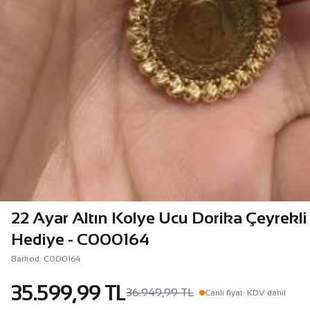
22 Ayar Altın Kolye Ucu Dorika Çeyrekli
Hediye - C000164
Barkod: C000164
35.599,99 TL
36.949,99 TL
Canli fiyat
· KDV dahil