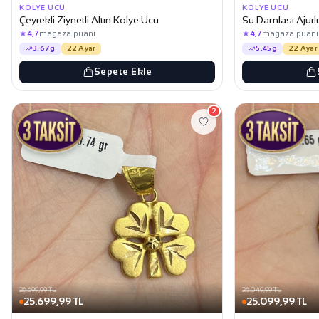
KOLYE UCU
KOLYE UCU
Çeyrekli Ziynetli Altın Kolye Ucu
Su Damlası Ajurl
★
★
4,7
mağaza puanı
4,7
mağaza puanı
3.67g
22 Ayar
5.45g
22 Ayar
Sepete Ekle
2
26.699,99 TL
26.049,99 TL
25.699,99 TL
25.099,99 TL