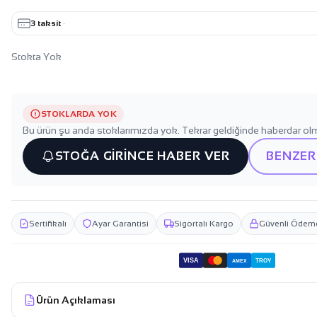
3 taksit
·
Stokta Yok
STOKLARDA YOK
Bu ürün şu anda stoklarımızda yok. Tekrar geldiğinde haberdar olm
STOĞA GİRİNCE HABER VER
BENZER
Sertifikalı
Ayar Garantisi
Sigortalı Kargo
Güvenli Ödem
VISA
TROY
AMEX
Ürün Açıklaması