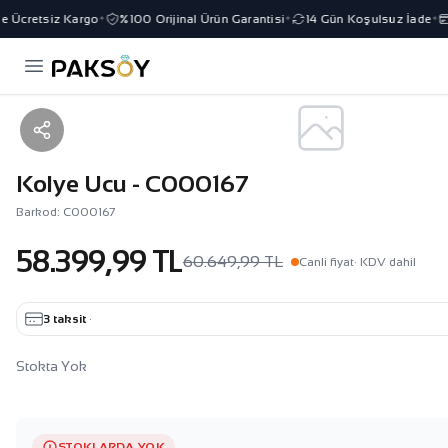
e Ücretsiz Kargo
%100 Orijinal Ürün Garantisi
14 Gün Koşulsuz İade
✦
✦
✦
Kolye Ucu - C000167
Barkod: C000167
58.399,99 TL
60.649,99 TL
Canli fiyat
· KDV dahil
3 taksit
·
Stokta Yok
STOKLARDA YOK