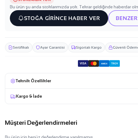
Bu ürün şu anda stoklarımızda yok. Tekrar geldiğinde haberdar olm
STOĞA GİRİNCE HABER VER
BENZER
Sertifikalı
Ayar Garantisi
Sigortalı Kargo
Güvenli Ödem
VISA
TROY
AMEX
Teknik Özellikler
Kargo & İade
Müşteri Değerlendirmeleri
Bu ürün için henüz değerlendirme yapılmamış.