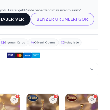
yok. Tekrar geldiğinde haberdar olmak ister misiniz?
 HABER VER
BENZER ÜRÜNLERİ GÖR
Sigortalı Kargo
Güvenli Ödeme
Kolay İade
VISA
TROY
AMEX
7
15
1