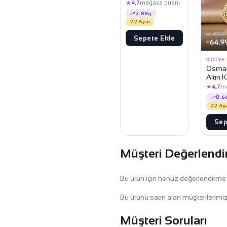
★
4,7
mağaza puanı
2.88g
22 Ayar
67.499,99
Sepete Ekle
64.9
KOLYE
Osman
Altın 
★
4,7
m
8.6
22 Ay
Sep
Müşteri Değerlendi
Bu ürün için henüz değerlendirme
Bu ürünü satın alan müşterilerimiz
Müşteri Soruları