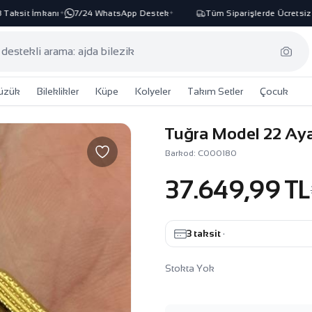
aksit İmkanı
7/24 WhatsApp Destek
Tüm Siparişlerde Ücretsiz K
✦
✦
üzük
Bileklikler
Küpe
Kolyeler
Takım Setler
Çocuk
Tuğra Model 22 Aya
Barkod: C000180
37.649,99 TL
3 taksit
·
Stokta Yok