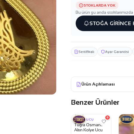
STOKLARDA YOK
Bu ürün şu anda stoklarımızda 
STOĞA GİRİNCE
Sertifikalı
Ayar Garantisi
Ürün Açıklaması
Benzer Ürünler
26.049,99 TL
25.099,99 TL
8
KOLYE UCU
Tuğra Osmanlı
Altın Kolye Ucu