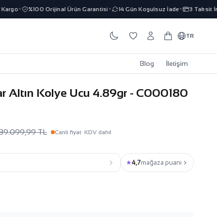
argo
%100 Orijinal Ürün Garantisi
14 Gün Koşulsuz İade
3 Taksit İmk
✦
✦
✦
TR
Blog
İletişim
r Altın Kolye Ucu 4.89gr - C000180
39.099,99 TL
Canli fiyat
· KDV dahil
★
4,7
mağaza puanı