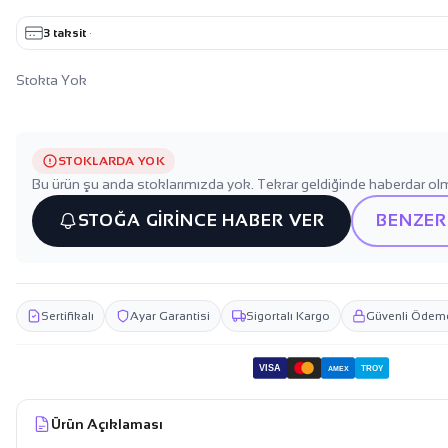
3 taksit
·
Stokta Yok
STOKLARDA YOK
Bu ürün şu anda stoklarımızda yok. Tekrar geldiğinde haberdar olm
STOĞA GİRİNCE HABER VER
BENZER
Sertifikalı
Ayar Garantisi
Sigortalı Kargo
Güvenli Ödem
VISA
TROY
AMEX
Ürün Açıklaması