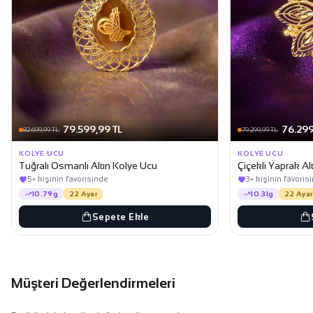
79.599,99 TL
76.299
82.699,99 TL
79.299,99 TL
KOLYE UCU
KOLYE UCU
Tuğralı Osmanlı Altın Kolye Ucu
Çiçekli Yaprak Al
5+ kişinin favorisinde
3+ kişinin favoris
10.79g
22 Ayar
10.31g
22 Ayar
Sepete Ekle
Müşteri Değerlendirmeleri