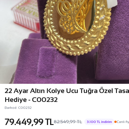
22 Ayar Altın Kolye Ucu Tuğra Özel Tasa
Hediye - C00232
Barkod: C00232
79.449,99 TL
82.549,99 TL
3.100 TL indirim
Canli fi