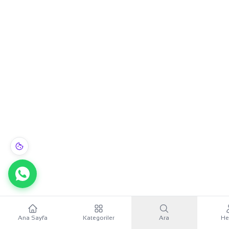
Ana Sayfa
Kategoriler
Ara
He