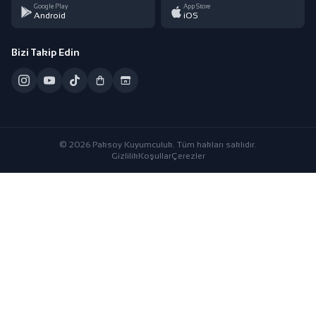
Google Play
App Store
Android
iOS
Bizi Takip Edin
© 2026 Paksoy Kuyumculuk. Tüm hakları saklıdır.
Gizlilik
Koşullar
Çerezler