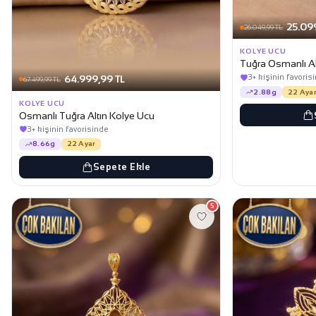
25.09
26.049,99 TL
KOLYE UCU
Tuğra Osmanlı Al
3+ kişinin favoris
64.999,99 TL
67.499,99 TL
2.88g
22 Ayar
KOLYE UCU
Osmanlı Tuğra Altın Kolye Ucu
3+ kişinin favorisinde
8.66g
22 Ayar
Sepete Ekle
5