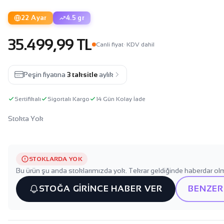
22 Ayar
4.5 gr
35.499,99 TL
Canli fiyat
· KDV dahil
Peşin fiyatına
3 taksitle
aylık
Sertifikalı
Sigortalı Kargo
14 Gün Kolay İade
Stokta Yok
STOKLARDA YOK
Bu ürün şu anda stoklarımızda yok. Tekrar geldiğinde haberdar olm
STOĞA GİRİNCE HABER VER
BENZER