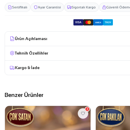
Sertifikalı
Ayar Garantisi
Sigortalı Kargo
Güvenli Ödem
VISA
TROY
AMEX
Ürün Açıklaması
Teknik Özellikler
Kargo & İade
Benzer Ürünler
1