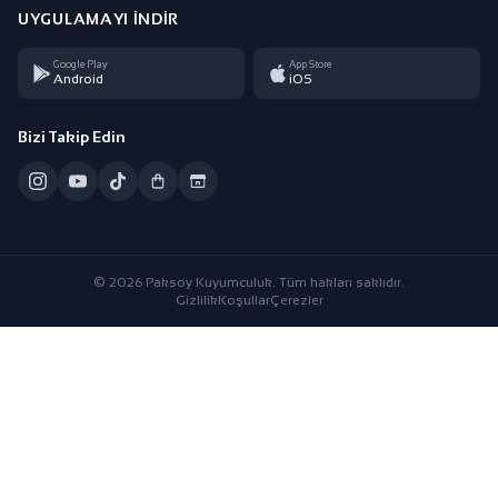
UYGULAMAYI İNDIR
Google Play
App Store
Android
iOS
Bizi Takip Edin
© 2026 Paksoy Kuyumculuk. Tüm hakları saklıdır.
Gizlilik
Koşullar
Çerezler