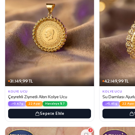
31.149,99 TL
42.149,99 TL
KOLYE UCU
KOLYE UCU
Çeyrekli Ziynetli Altın Kolye Ucu
Su Damlası Ajurl
3.67g
22 Ayar
Havaleye %7
5.45g
22 Ayar
Sepete Ekle
2