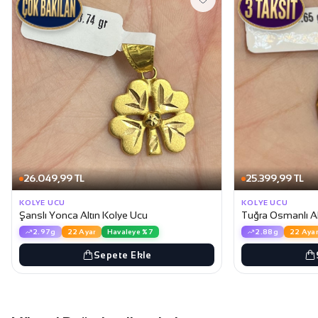
26.049,99 TL
25.399,99 TL
KOLYE UCU
KOLYE UCU
Şanslı Yonca Altın Kolye Ucu
Tuğra Osmanlı Al
2.97g
22 Ayar
Havaleye %7
2.88g
22 Ayar
Sepete Ekle