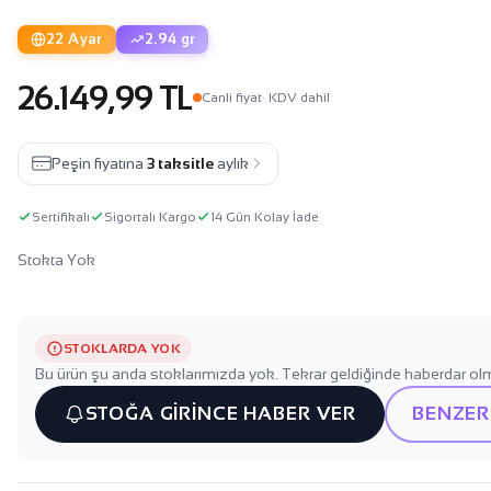
22 Ayar
2.94 gr
26.149,99 TL
Canli fiyat
· KDV dahil
Peşin fiyatına
3 taksitle
aylık
Sertifikalı
Sigortalı Kargo
14 Gün Kolay İade
Stokta Yok
STOKLARDA YOK
Bu ürün şu anda stoklarımızda yok. Tekrar geldiğinde haberdar olm
STOĞA GİRİNCE HABER VER
BENZER