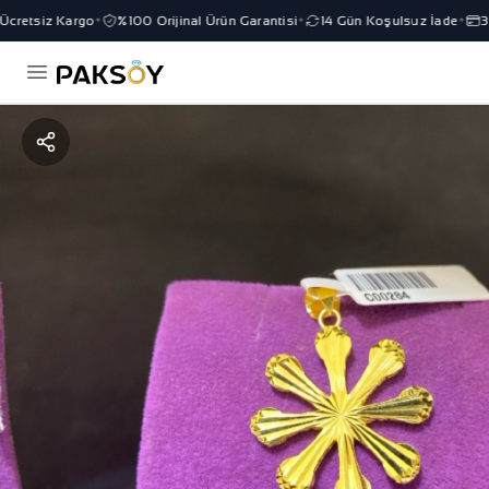
retsiz Kargo
%100 Orijinal Ürün Garantisi
14 Gün Koşulsuz İade
3 T
✦
✦
✦