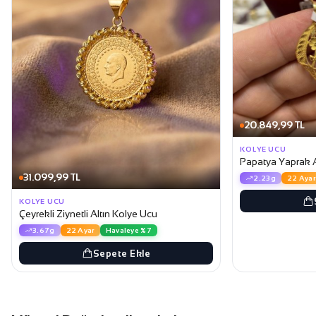
20.849,99 TL
KOLYE UCU
Papatya Yaprak A
31.099,99 TL
2.23g
22 Ayar
KOLYE UCU
Çeyrekli Ziynetli Altın Kolye Ucu
3.67g
22 Ayar
Havaleye %7
Sepete Ekle