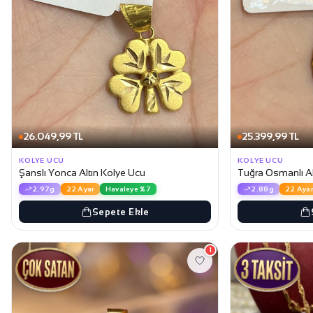
26.049,99 TL
25.399,99 TL
KOLYE UCU
KOLYE UCU
Şanslı Yonca Altın Kolye Ucu
Tuğra Osmanlı Al
2.97g
22 Ayar
Havaleye %7
2.88g
22 Ayar
Sepete Ekle
1