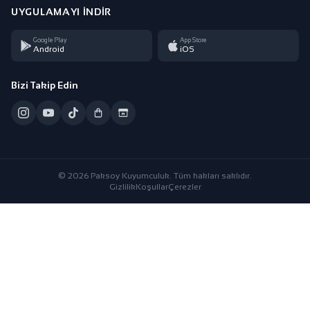
UYGULAMAYI İNDIR
Google Play
App Store
Android
iOS
Bizi Takip Edin
© 2026 Paksoy Kuyumculuk. Tüm hakları saklıdır.
Gizlilik
Koşullar
Çerezler