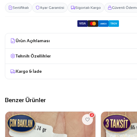
Sertifikalı
Ayar Garantisi
Sigortalı Kargo
Güvenli Ödem
VISA
TROY
AMEX
Ürün Açıklaması
Teknik Özellikler
Kargo & İade
Benzer Ürünler
2