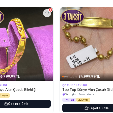
1
36.799,99 TL
34.999,99 TL
36.399,99 TL
KLIĞI
ÇOCUK BILEKLIĞI
nye Altın Çocuk Bilekliği
Top Top Künye Altın Çocuk Bilek
3+ kişinin favorisinde
2 Ayar
4.12g
22 Ayar
Sepete Ekle
Sepete Ekle