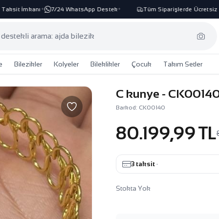
ksit İmkanı
7/24 WhatsApp Destek
Tüm Siparişlerde Ücretsiz Ka
✦
✦
e
Bilezikler
Kolyeler
Bileklikler
Çocuk
Takım Setler
C kunye - CK0014
Barkod: CK00140
80.199,99 TL
3 taksit
·
Stokta Yok