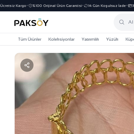
etsiz Kargo
%100 Orijinal Ürün Garantisi
14 Gün Koşulsuz İade
3 Ta
✦
✦
✦
Tüm Ürünler
Koleksiyonlar
Yatırımlık
Yüzük
Küp