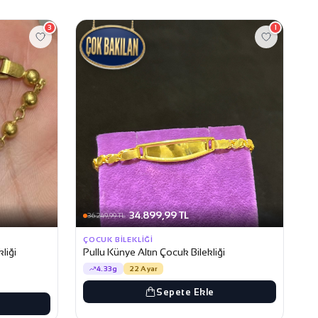
3
1
34.899,99 TL
36.249,99 TL
ÇOCUK BILEKLIĞI
liği
Pullu Künye Altın Çocuk Bilekliği
4.33g
22 Ayar
Sepete Ekle