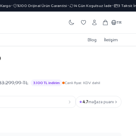
rgo
%100 Orijinal Ürün Garantisi
14 Gün Koşulsuz İade
3 Taksit İmka
✦
✦
✦
TR
Blog
İletişim
0
83.299,99 TL
3.100 TL indirim
Canli fiyat
· KDV dahil
★
4.7
mağaza puanı