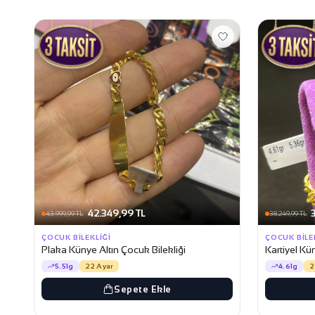
42.349,99 TL
43.999,99 TL
38.249,99 TL
ÇOCUK BILEKLIĞI
ÇOCUK BILE
Plaka Künye Altın Çocuk Bilekliği
Kartiyel Kü
5.51g
22 Ayar
4.61g
2
Sepete Ekle