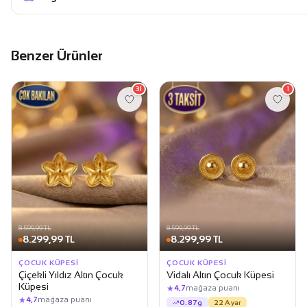
Benzer Ürünler
31
1
8.599,99 TL
8.599,99 TL
8.299,99 TL
8.299,99 TL
ÇOCUK KÜPESI
ÇOCUK KÜPESI
Çiçekli Yıldız Altın Çocuk
Vidalı Altın Çocuk Küpesi
Küpesi
★
4,7
mağaza puanı
★
4,7
mağaza puanı
0.87g
22 Ayar