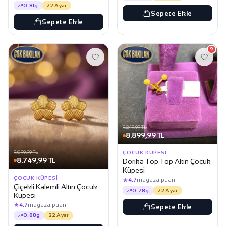
0.81g
22 Ayar
Sepete Ekle
Sepete Ekle
9
9.249,99 TL
8.899,99 TL
9.099,99 TL
ÇOCUK KÜPESI
8.749,99 TL
Dorika Top Top Altın Çocuk
Küpesi
ÇOCUK KÜPESI
★
4,7
mağaza puanı
Çiçekli Kalemli Altın Çocuk
0.78g
22 Ayar
Küpesi
★
4,7
mağaza puanı
Sepete Ekle
0.88g
22 Ayar