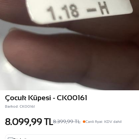
Çocuk Küpesi - CK00161
Barkod: CK00161
8.099,99 TL
8.399,99 TL
Canli fiyat
· KDV dahil