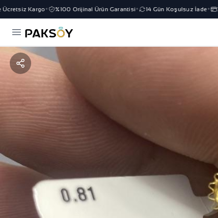
cretsiz Kargo
%100 Orijinal Ürün Garantisi
14 Gün Koşulsuz İade
3 
✦
✦
✦