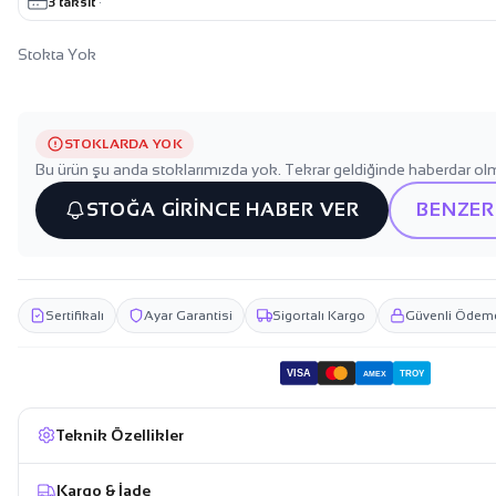
3 taksit
·
Stokta Yok
STOKLARDA YOK
Bu ürün şu anda stoklarımızda yok. Tekrar geldiğinde haberdar olm
STOĞA GİRİNCE HABER VER
BENZER
Sertifikalı
Ayar Garantisi
Sigortalı Kargo
Güvenli Ödem
VISA
TROY
AMEX
Teknik Özellikler
Kargo & İade