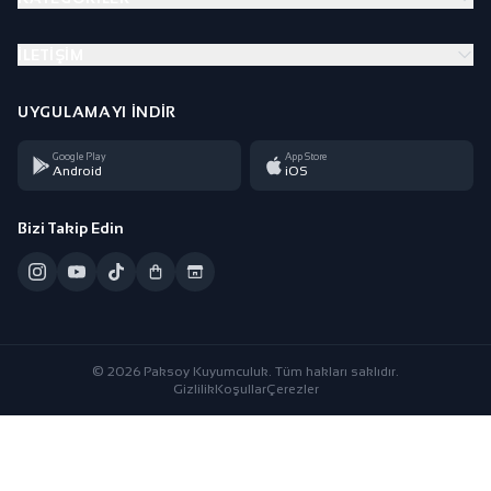
İLETIŞIM
UYGULAMAYI İNDIR
Google Play
App Store
Android
iOS
Bizi Takip Edin
© 2026 Paksoy Kuyumculuk. Tüm hakları saklıdır.
Gizlilik
Koşullar
Çerezler