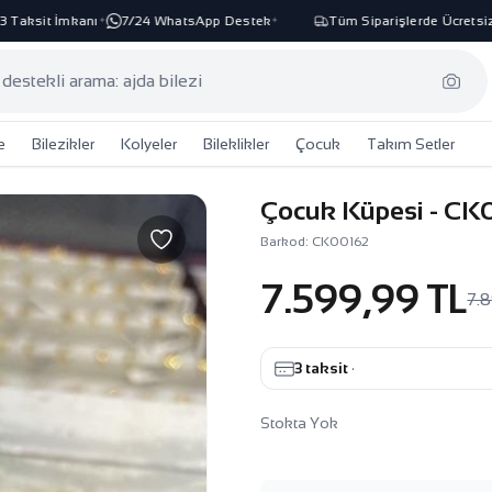
ksit İmkanı
7/24 WhatsApp Destek
Tüm Siparişlerde Ücretsiz Ka
✦
✦
e
Bilezikler
Kolyeler
Bileklikler
Çocuk
Takım Setler
Çocuk Küpesi - CK
Barkod: CK00162
7.599,99 TL
7.
3 taksit
·
Stokta Yok