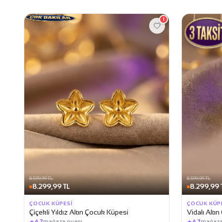
1
8.599,99 TL
8.599,99 TL
8.299,99 TL
8.299,99 
ÇOCUK KÜPESI
ÇOCUK KÜP
Çiçekli Yıldız Altın Çocuk Küpesi
Vidalı Altı
★
★
4,7
mağaza puanı
4,7
mağaza