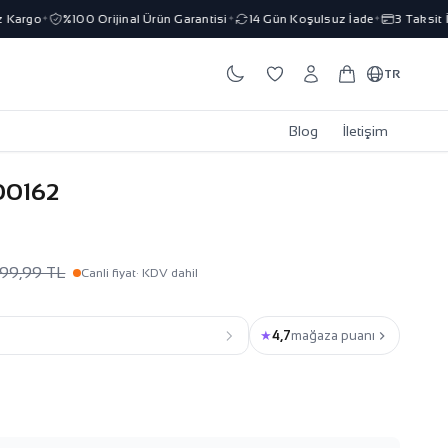
rgo
%100 Orijinal Ürün Garantisi
14 Gün Koşulsuz İade
3 Taksit İmk
✦
✦
✦
TR
Blog
İletişim
00162
899,99 TL
Canli fiyat
· KDV dahil
★
4,7
mağaza puanı