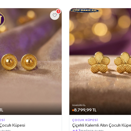
1
9.149,99 TL
TL
8.799,99 TL
ESI
ÇOCUK KÜPESI
n Çocuk Küpesi
Çiçekli Kalemli Altın Çocuk Küpe
★
 puanı
4,7
mağaza puanı