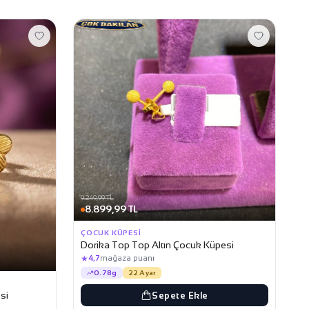
9.249,99 TL
8.899,99 TL
ÇOCUK KÜPESI
Dorika Top Top Altın Çocuk Küpesi
★
4,7
mağaza puanı
0.78g
22 Ayar
si
Sepete Ekle