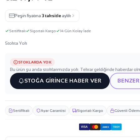
Peşin fiyatına
3 taksitle
aylık
Sertifikalı
Sigortalı Kargo
14 Gün Kolay İade
Stokta Yok
STOKLARDA YOK
Bu ürün şu anda stoklarımızda yok. Tekrar geldiğinde haberdar olm
STOĞA GİRİNCE HABER VER
BENZER
Sertifikalı
Ayar Garantisi
Sigortalı Kargo
Güvenli Ödem
VISA
TROY
AMEX