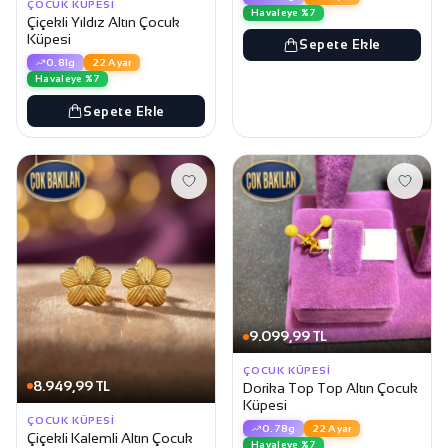
ÇOCUK KÜPESI
Havaleye %7
Çiçekli Yıldız Altın Çocuk
Küpesi
Sepete Ekle
0.81g
22 Ayar
Havaleye %7
Sepete Ekle
9.099,99 TL
ÇOCUK KÜPESI
8.949,99 TL
Dorika Top Top Altın Çocuk
Küpesi
ÇOCUK KÜPESI
0.78g
22 Ayar
Çiçekli Kalemli Altın Çocuk
Havaleye %7