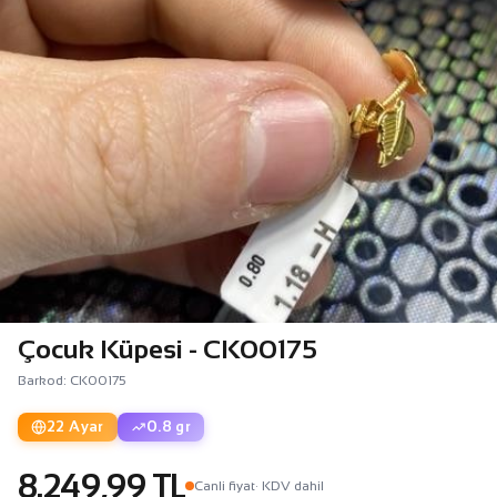
Çocuk Küpesi - CK00175
Barkod: CK00175
22 Ayar
0.8 gr
8.249,99 TL
Canli fiyat
· KDV dahil