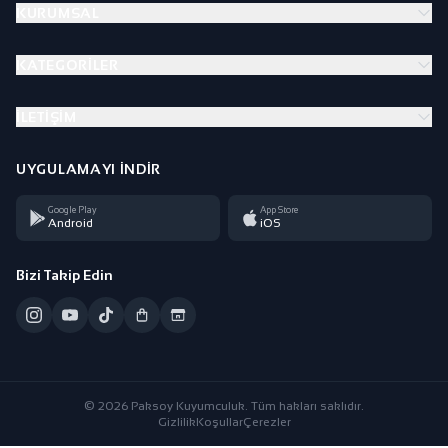
KURUMSAL
KATEGORILER
İLETIŞIM
UYGULAMAYI İNDIR
Google Play
App Store
Android
iOS
Bizi Takip Edin
© 2026 Paksoy Kuyumculuk. Tüm hakları saklıdır.
Gizlilik
Koşullar
Çerezler