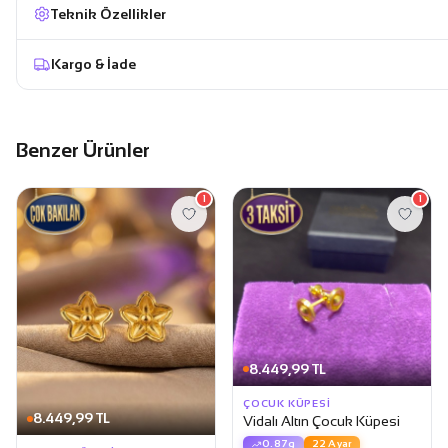
Teknik Özellikler
Kargo & İade
Benzer Ürünler
1
1
8.449,99 TL
ÇOCUK KÜPESI
8.449,99 TL
Vidalı Altın Çocuk Küpesi
0.87g
22 Ayar