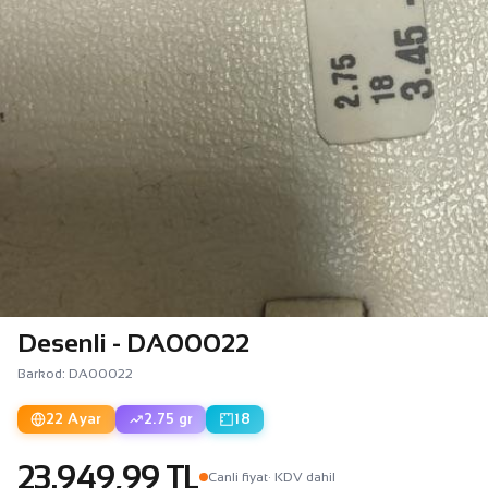
Desenli - DA00022
Barkod: DA00022
22 Ayar
2.75 gr
18
23.949,99 TL
Canli fiyat
· KDV dahil