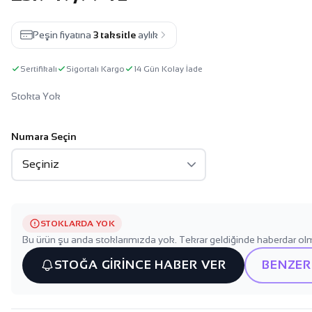
Peşin fiyatına
3 taksitle
aylık
Sertifikalı
Sigortalı Kargo
14 Gün Kolay İade
Stokta Yok
Numara Seçin
STOKLARDA YOK
Bu ürün şu anda stoklarımızda yok. Tekrar geldiğinde haberdar olm
STOĞA GİRİNCE HABER VER
BENZER