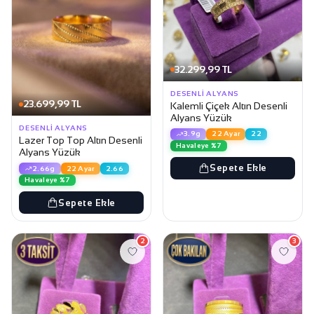
32.299,99 TL
DESENLI ALYANS
23.699,99 TL
Kalemli Çiçek Altın Desenli
Alyans Yüzük
DESENLI ALYANS
3.9g
22 Ayar
22
Lazer Top Top Altın Desenli
Havaleye %7
Alyans Yüzük
Sepete Ekle
2.66g
22 Ayar
2.66
Havaleye %7
Sepete Ekle
2
3