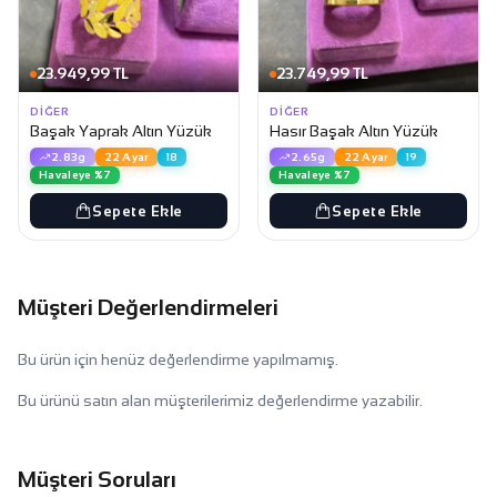
23.949,99 TL
23.749,99 TL
DIĞER
DIĞER
Başak Yaprak Altın Yüzük
Hasır Başak Altın Yüzük
2.83g
22 Ayar
18
2.65g
22 Ayar
19
Havaleye %7
Havaleye %7
Sepete Ekle
Sepete Ekle
Müşteri Değerlendirmeleri
Bu ürün için henüz değerlendirme yapılmamış.
Bu ürünü satın alan müşterilerimiz değerlendirme yazabilir.
Müşteri Soruları