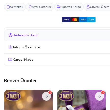
Sertifikalı
Ayar Garantisi
Sigortalı Kargo
Güvenli Ödem
VISA
TROY
AMEX
Bedeninizi Bulun
Teknik Özellikler
Kargo & İade
Benzer Ürünler
3
2