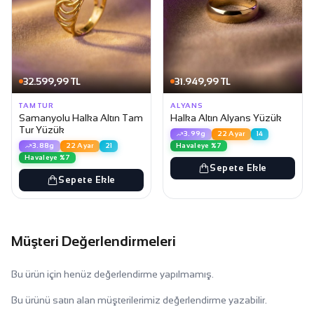
32.599,99 TL
31.949,99 TL
TAM TUR
ALYANS
Samanyolu Halka Altın Tam
Halka Altın Alyans Yüzük
Tur Yüzük
3.99g
22 Ayar
14
Havaleye %7
3.88g
22 Ayar
21
Havaleye %7
Sepete Ekle
Sepete Ekle
Müşteri Değerlendirmeleri
Bu ürün için henüz değerlendirme yapılmamış.
Bu ürünü satın alan müşterilerimiz değerlendirme yazabilir.