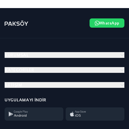
WhatsApp
KURUMSAL
KATEGORILER
İLETIŞIM
UYGULAMAYI İNDIR
Google Play
App Store
Android
iOS