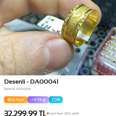
Desenli - DA00041
Barkod: DA00041
22 Ayar
3.94 gr
18
32.299,99 TL
Canli fiyat
· KDV dahil