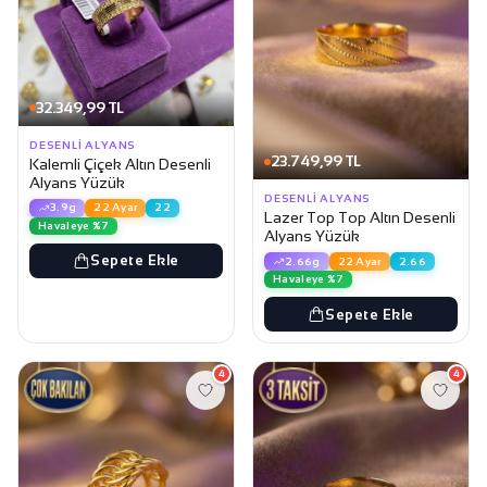
32.349,99 TL
DESENLI ALYANS
23.749,99 TL
Kalemli Çiçek Altın Desenli
Alyans Yüzük
DESENLI ALYANS
3.9g
22 Ayar
22
Lazer Top Top Altın Desenli
Havaleye %7
Alyans Yüzük
Sepete Ekle
2.66g
22 Ayar
2.66
Havaleye %7
Sepete Ekle
4
4