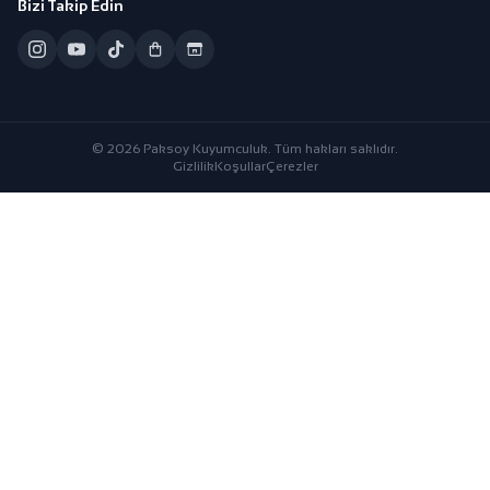
Bizi Takip Edin
© 2026 Paksoy Kuyumculuk. Tüm hakları saklıdır.
Gizlilik
Koşullar
Çerezler