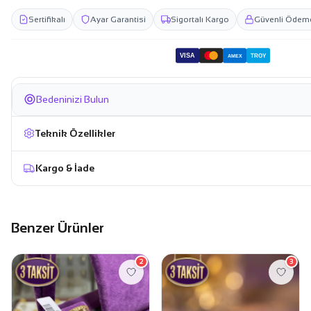
Sertifikalı
Ayar Garantisi
Sigortalı Kargo
Güvenli Ödem
VISA
TROY
AMEX
Bedeninizi Bulun
Teknik Özellikler
Kargo & İade
Benzer Ürünler
2
3