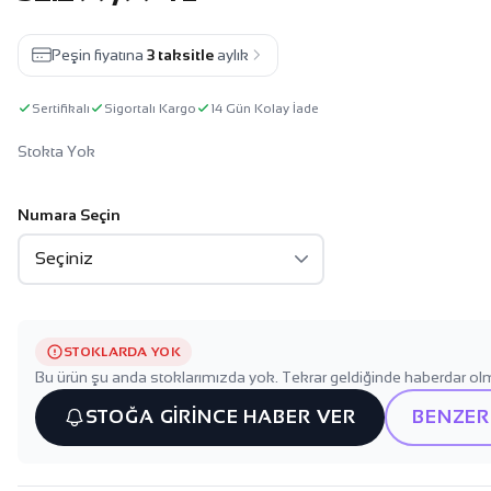
Peşin fiyatına
3 taksitle
aylık
Sertifikalı
Sigortalı Kargo
14 Gün Kolay İade
Stokta Yok
Numara Seçin
STOKLARDA YOK
Bu ürün şu anda stoklarımızda yok. Tekrar geldiğinde haberdar olm
STOĞA GİRİNCE HABER VER
BENZER