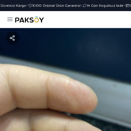
cretsiz Kargo
%100 Orijinal Ürün Garantisi
14 Gün Koşulsuz İade
3 T
✦
✦
✦