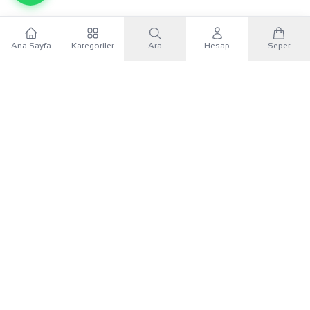
22 Ayar Altın Desenli Alyans Özel Tasarım 3.97gr 24 Numara - DA00062
Ana Sayfa
Kategoriler
Ara
Hesap
Sepet
Sepete Ekle
WhatsApp
32.999,99 TL
×
KURUMSAL
Sana özel 500 TL
Mobil uygulamayı indir, ilk alışverişinde
500 TL indirim
KATEGORILER
kuponunu
kullan.
İLETIŞIM
Google Play'den İndir
UYGULAMAYI İNDIR
App Store'dan İndir
Google Play
App Store
Android
iOS
Siteye devam et