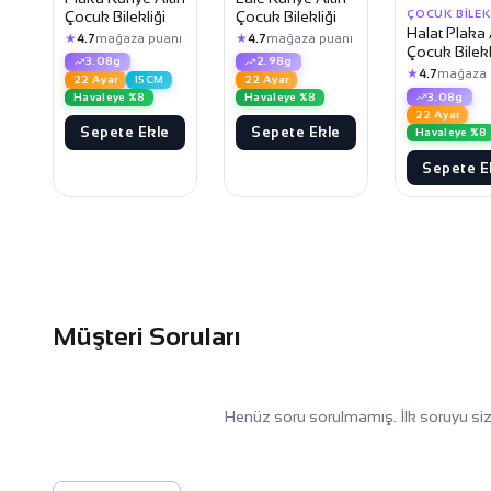
Çocuk Bilekliği
Çocuk Bilekliği
ÇOCUK BILEK
Halat Plaka 
★
★
4.7
mağaza puanı
4.7
mağaza puanı
Çocuk Bilekl
3.08g
2.98g
★
4.7
mağaza 
22 Ayar
15CM
22 Ayar
Havaleye %8
Havaleye %8
3.08g
22 Ayar
Sepete Ekle
Sepete Ekle
Havaleye %8
Sepete E
Müşteri Soruları
Henüz soru sorulmamış. İlk soruyu siz