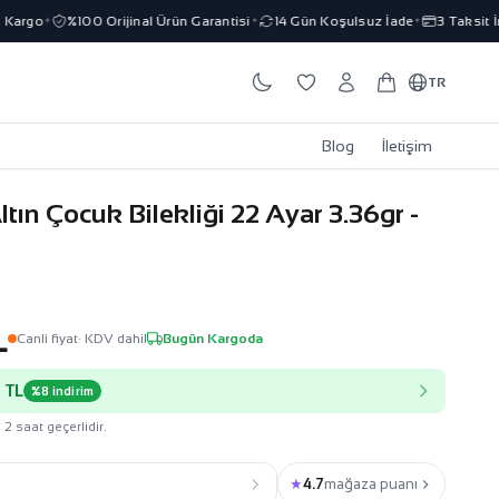
rgo
%100 Orijinal Ürün Garantisi
14 Gün Koşulsuz İade
3 Taksit İmk
✦
✦
✦
TR
Blog
İletişim
ltın Çocuk Bilekliği 22 Ayar 3.36gr -
L
Canli fiyat
· KDV dahil
Bugün Kargoda
 TL
%8 indirim
 2 saat geçerlidir.
★
4.7
mağaza puanı