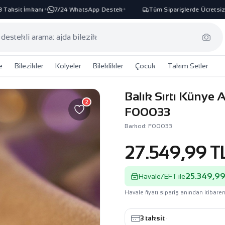
ksit İmkanı
7/24 WhatsApp Destek
Tüm Siparişlerde Ücretsiz Ka
✦
✦
e
Bilezikler
Kolyeler
Bileklikler
Çocuk
Takım Setler
Balık Sırtı Künye A
2
F00033
Barkod: F00033
27.549,99 T
25.349,99
Havale/EFT ile
Havale fiyatı sipariş anından itibaren
3 taksit
·