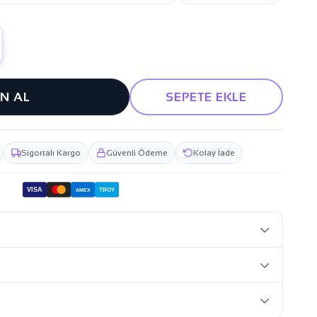
IN AL
SEPETE EKLE
Sigortalı Kargo
Güvenli Ödeme
Kolay İade
VISA
TROY
AMEX