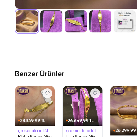
Benzer Ürünler
28.349,99 TL
26.649,99 TL
26.299,99 
ÇOCUK BILEKLIĞI
ÇOCUK BILEKLIĞI
Plaka Künye Altın
Lale Künye Altın