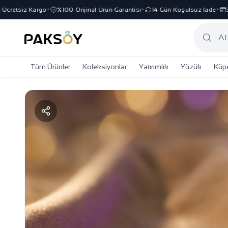
retsiz Kargo
%100 Orijinal Ürün Garantisi
14 Gün Koşulsuz İade
3 Ta
✦
✦
✦
Tüm Ürünler
Koleksiyonlar
Yatırımlık
Yüzük
Küp