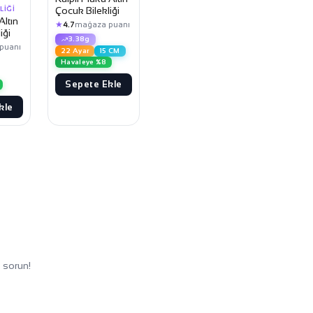
Çocuk Bilekliği
LIĞI
Altın
★
4.7
mağaza puanı
iği
3.38g
puanı
22 Ayar
15 CM
Havaleye %8
Sepete Ekle
kle
 sorun!