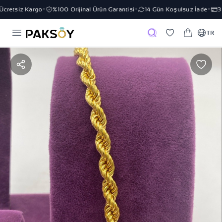
cretsiz Kargo
%100 Orijinal Ürün Garantisi
14 Gün Koşulsuz İade
3 T
✦
✦
✦
TR