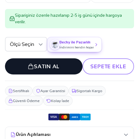
Siparişiniz özenle hazırlanıp 2-5 iş günü içinde kargoya
verilir.
Becky ile Pazarlık
İndirimini kendin kopar
SATIN AL
SEPETE EKLE
Sertifikalı
Ayar Garantisi
Sigortalı Kargo
Güvenli Ödeme
Kolay İade
VISA
TROY
AMEX
Ürün Açıklaması