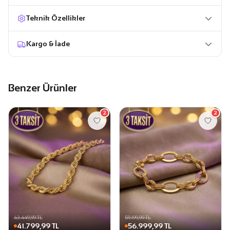
Teknik Özellikler
Kargo & İade
Benzer Ürünler
2
2
43.449,99 TL
59.199,99 TL
41.799,99 TL
56.999,99 TL