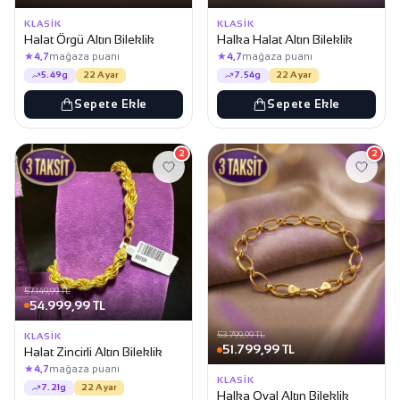
KLASIK
KLASIK
Halat Örgü Altın Bileklik
Halka Halat Altın Bileklik
★
★
4,7
mağaza puanı
4,7
mağaza puanı
5.49g
22 Ayar
7.54g
22 Ayar
Sepete Ekle
Sepete Ekle
2
2
57.149,99 TL
54.999,99 TL
53.799,99 TL
KLASIK
51.799,99 TL
Halat Zincirli Altın Bileklik
★
4,7
mağaza puanı
KLASIK
7.21g
22 Ayar
Halka Oval Altın Bileklik