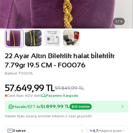
1 / 4
22 Ayar Altın Bileklik halat bi̇lekli̇k
7.79gr 19.5 CM - F00076
Barkod: F00076
57.649,99 TL
59.849,99 TL
Canli fiyat
· KDV dahil
Pazartesi Kargoda
51.899,99 TL
Havale/EFT ile
%10 indirim
Havale fiyatı sipariş anından itibaren 2 saat geçerlidir.
3 taksit
·
★
4,7
mağaza puanı