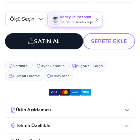
Becky ile Pazarlık
İndirimini kendin kopar
SATIN AL
SEPETE EKLE
Sertifikalı
Ayar Garantisi
Sigortalı Kargo
Güvenli Ödeme
Kolay İade
VISA
TROY
AMEX
Ürün Açıklaması
Teknik Özellikler