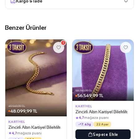
Kargo & İade
Benzer Ürünler
1
58.749,99 TL
56.549,99 TL
49.949,99 TL
KARTIYEL
48.099,99 TL
Zincirli Altın Kartiyel Bileklik
★
4,7
mağaza puanı
KARTIYEL
7.63g
22 Ayar
Zincirli Altın Kartiyel Bileklik
★
4,7
mağaza puanı
Sepete Ekle