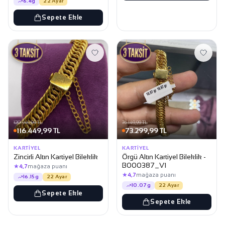
6.4g
22 Ayar
Sepete Ekle
120.949,99 TL
76.149,99 TL
116.449,99 TL
73.299,99 TL
KARTIYEL
KARTIYEL
Zincirli Altın Kartiyel Bileklik
Örgü Altın Kartiyel Bileklik -
B000387_V1
★
4,7
mağaza puanı
★
4,7
mağaza puanı
16.15g
22 Ayar
10.07g
22 Ayar
Sepete Ekle
Sepete Ekle