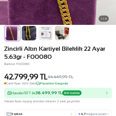
1 / 4
Zincirli Altın Kartiyel Bileklik 22 Ayar
5.63gr - F00080
Barkod: F00080
42.799,99 TL
44.449,99 TL
Canli fiyat
· KDV dahil
Pazartesi Kargoda
38.499,99 TL
Havale/EFT ile
%10 indirim
Havale fiyatı sipariş anından itibaren 2 saat geçerlidir.
3 taksit
·
★
4,7
mağaza puanı