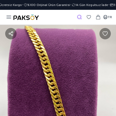
cretsiz Kargo
%100 Orijinal Ürün Garantisi
14 Gün Koşulsuz İade
3 T
✦
✦
✦
TR