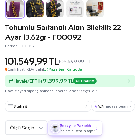
Tohumlu Sarkıntılı Altın Bileklik 22
Ayar 13.62gr - F00092
Barkod: F00092
101.549,99 TL
105.499,99 TL
Canli fiyat
· KDV dahil
Pazartesi Kargoda
91.399,99 TL
Havale/EFT ile
%10 indirim
Havale fiyatı sipariş anından itibaren 2 saat geçerlidir.
3 taksit
·
★
4,7
mağaza puanı
Becky ile Pazarlık
İndirimini kendin kopar