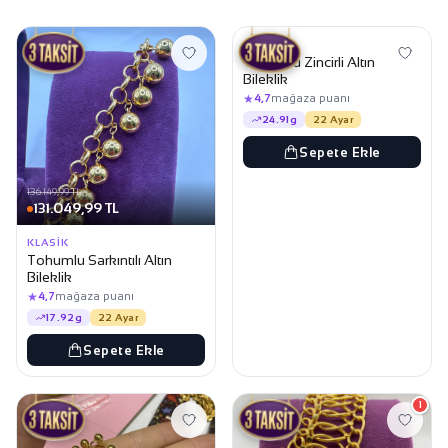
178.499,99 TL
KLASIK
Tohumlu Zincirli Altın
Bileklik
★
4,7
mağaza puanı
24.91g
22 Ayar
Sepete Ekle
136.149,99 TL
131.049,99 TL
KLASIK
Tohumlu Sarkıntılı Altın
Bileklik
★
4,7
mağaza puanı
17.92g
22 Ayar
Sepete Ekle
1