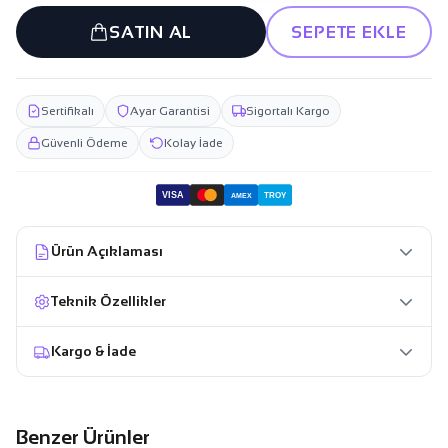
SATIN AL
SEPETE EKLE
Sertifikalı
Ayar Garantisi
Sigortalı Kargo
Güvenli Ödeme
Kolay İade
VISA
TROY
AMEX
Ürün Açıklaması
Teknik Özellikler
Kargo & İade
Benzer Ürünler
185.449,99 TL