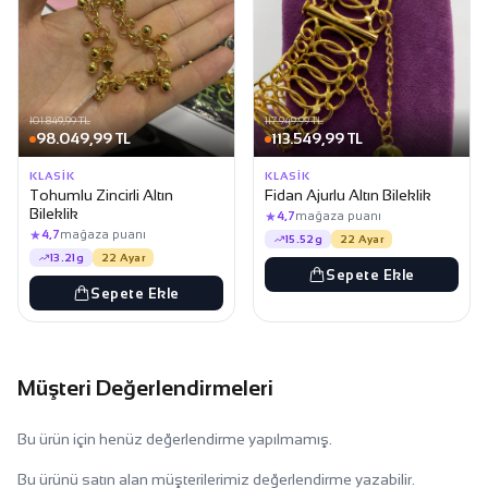
101.849,99 TL
117.949,99 TL
98.049,99 TL
113.549,99 TL
KLASIK
KLASIK
Tohumlu Zincirli Altın
Fidan Ajurlu Altın Bileklik
Bileklik
★
4,7
mağaza puanı
★
4,7
mağaza puanı
15.52g
22 Ayar
13.21g
22 Ayar
Sepete Ekle
Sepete Ekle
Müşteri Değerlendirmeleri
Bu ürün için henüz değerlendirme yapılmamış.
Bu ürünü satın alan müşterilerimiz değerlendirme yazabilir.