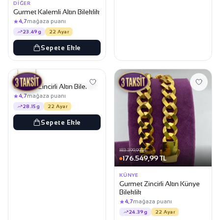
DIĞER
Gurmet Kalemli Altın Bileklik
★
4,7
mağaza puanı
23.49g
22 Ayar
Sepete Ekle
211.599,99 TL
203.699,99 TL
KLASIK
Gurmet Zincirli Altın Bileklik
★
4,7
mağaza puanı
28.15g
22 Ayar
Sepete Ekle
183.399,99 TL
176.549,99 TL
KÜNYE
Gurmet Zincirli Altın Künye
Bileklik
★
4,7
mağaza puanı
24.39g
22 Ayar