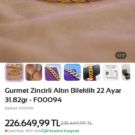
1 / 7
Gurmet Zincirli Altın Bileklik 22 Ayar
31.82gr - F00094
Barkod: F00094
226.649,99 TL
235.449,99 TL
Canli fiyat
· KDV dahil
Pazartesi Kargoda