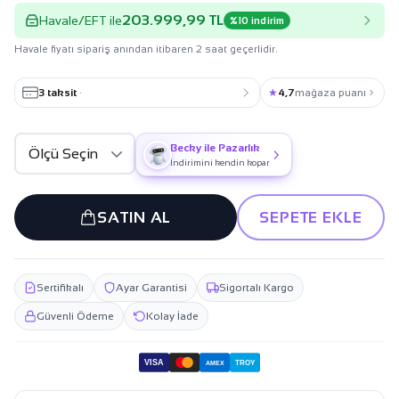
203.999,99 TL
Havale/EFT ile
%10 indirim
Havale fiyatı sipariş anından itibaren 2 saat geçerlidir.
3 taksit
·
★
4,7
mağaza puanı
Becky ile Pazarlık
İndirimini kendin kopar
SATIN AL
SEPETE EKLE
Sertifikalı
Ayar Garantisi
Sigortalı Kargo
Güvenli Ödeme
Kolay İade
VISA
TROY
AMEX