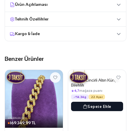
Ürün Açıklaması
Teknik Özellikler
Kargo & İade
Benzer Ürünler
109.449,99 TL
105.349,99 TL
KÜNYE
Gurmet Zincirli Altın Künye
Bileklik
★
4,7
mağaza puanı
14.34g
22 Ayar
Sepete Ekle
175.899,99 TL
169.349,99 TL