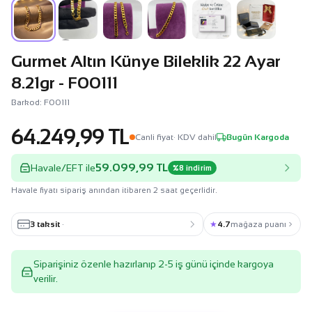
Gurmet Altın Künye Bileklik 22 Ayar
8.21gr - F00111
Barkod: F00111
64.249,99 TL
Canli fiyat
· KDV dahil
Bugün Kargoda
59.099,99 TL
Havale/EFT ile
%8 indirim
Havale fiyatı sipariş anından itibaren 2 saat geçerlidir.
3 taksit
·
★
4.7
mağaza puanı
Siparişiniz özenle hazırlanıp 2-5 iş günü içinde kargoya
verilir.