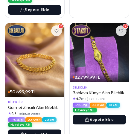
Havaleye %8
Sepete Ekle
2
2
82.799,99 TL
BILEKLIK
50.699,99 TL
Baklava Künye Altın Bileklik
★
4.7
mağaza puanı
BILEKLIK
10.9g
22 Ayar
18 CM
Gurmet Zincirli Altın Bileklik
Havaleye %8
★
4.7
mağaza puanı
Sepete Ekle
6.43g
22 Ayar
20 cm
Havaleye %8