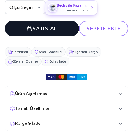
Becky ile Pazarlık
İndirimini kendin kopar
SATIN AL
SEPETE EKLE
Sertifikalı
Ayar Garantisi
Sigortalı Kargo
Güvenli Ödeme
Kolay İade
VISA
TROY
AMEX
Ürün Açıklaması
Teknik Özellikler
Kargo & İade