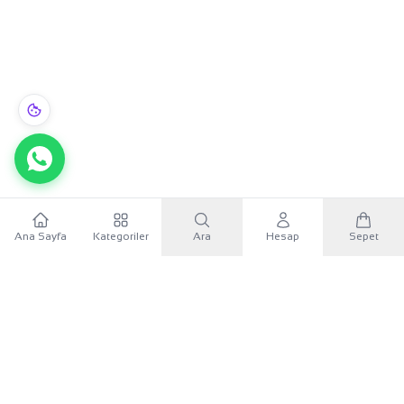
Ana Sayfa
Kategoriler
Ara
Hesap
Sepet
WhatsApp
×
KURUMSAL
Sana özel 500 TL
Mobil uygulamayı indir, ilk alışverişinde
500 TL indirim
KATEGORILER