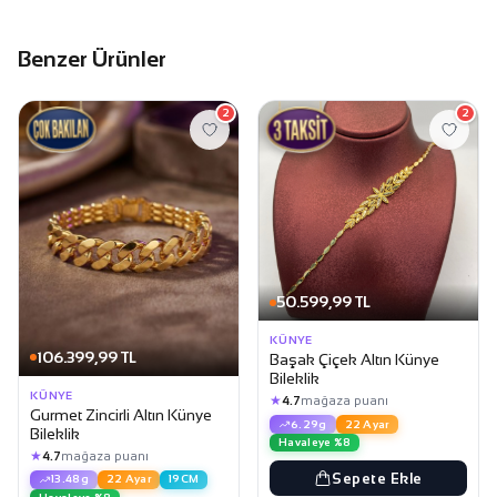
Benzer Ürünler
2
2
50.599,99 TL
KÜNYE
106.399,99 TL
Başak Çiçek Altın Künye
Bileklik
KÜNYE
★
4.7
mağaza puanı
Gurmet Zincirli Altın Künye
6.29g
22 Ayar
Bileklik
Havaleye %8
★
4.7
mağaza puanı
Sepete Ekle
13.48g
22 Ayar
19CM