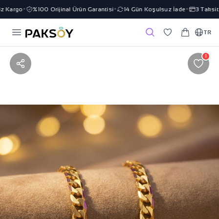
 Kargo
%100 Orijinal Ürün Garantisi
14 Gün Koşulsuz İade
3 Taksit İ
✦
✦
✦
TR
1