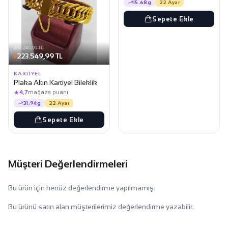
15.68g
22 Ayar
Sepete Ekle
232.249,99 TL
223.549,99 TL
KARTIYEL
Plaka Altın Kartiyel Bileklik
★
4,7
mağaza puanı
31.94g
22 Ayar
Sepete Ekle
Müşteri Değerlendirmeleri
Bu ürün için henüz değerlendirme yapılmamış.
Bu ürünü satın alan müşterilerimiz değerlendirme yazabilir.