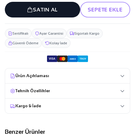
SATIN AL
SEPETE EKLE
Sertifikalı
Ayar Garantisi
Sigortalı Kargo
Güvenli Ödeme
Kolay İade
VISA
TROY
AMEX
Ürün Açıklaması
Teknik Özellikler
Kargo & İade
Benzer Ürünler
130.449,99 TL