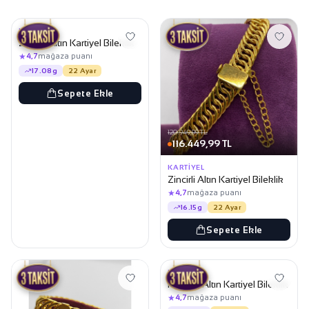
125.549,99 TL
KARTIYEL
Zincirli Altın Kartiyel Bileklik
★
4,7
mağaza puanı
17.08g
22 Ayar
Sepete Ekle
120.949,99 TL
116.449,99 TL
KARTIYEL
Zincirli Altın Kartiyel Bileklik
★
4,7
mağaza puanı
16.15g
22 Ayar
Sepete Ekle
122.599,99 TL
118.049,99 TL
KARTIYEL
Kalemli Altın Kartiyel Bileklik
★
4,7
mağaza puanı