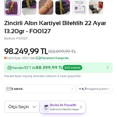
Zincirli Altın Kartiyel Bileklik 22 Ayar
13.20gr - F00127
Barkod: F00127
98.249,99 TL
102.099,99 TL
Canli fiyat
· KDV dahil
Pazartesi Kargoda
88.399,99 TL
Havale/EFT ile
%10 indirim
Havale fiyatı sipariş anından itibaren 2 saat geçerlidir.
3 taksit
·
★
4,7
mağaza puanı
Becky ile Pazarlık
İndirimini kendin kopar