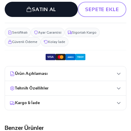
SATIN AL
SEPETE EKLE
Sertifikalı
Ayar Garantisi
Sigortalı Kargo
Güvenli Ödeme
Kolay İade
VISA
TROY
AMEX
Ürün Açıklaması
Teknik Özellikler
Kargo & İade
Benzer Ürünler
196.399,99 TL
122.599,99 TL