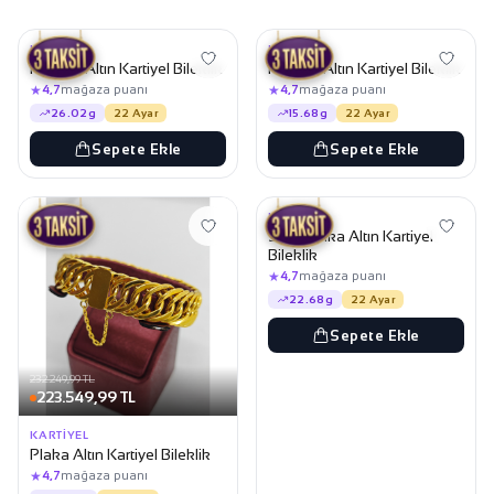
189.049,99 TL
118.049,99 TL
KARTIYEL
KARTIYEL
Kalemli Altın Kartiyel Bileklik
Kalemli Altın Kartiyel Bileklik
★
★
4,7
mağaza puanı
4,7
mağaza puanı
26.02g
22 Ayar
15.68g
22 Ayar
Sepete Ekle
Sepete Ekle
168.399,99 TL
162.099,99 TL
KARTIYEL
Sıralı Halka Altın Kartiyel
Bileklik
★
4,7
mağaza puanı
22.68g
22 Ayar
Sepete Ekle
232.249,99 TL
223.549,99 TL
KARTIYEL
Plaka Altın Kartiyel Bileklik
★
4,7
mağaza puanı