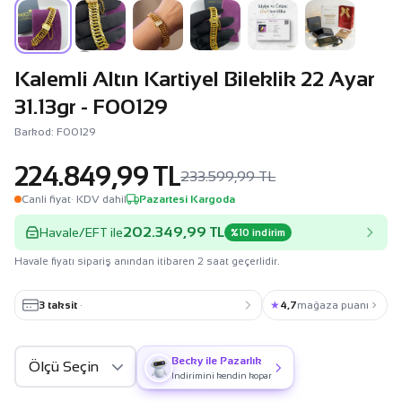
Kalemli Altın Kartiyel Bileklik 22 Ayar
31.13gr - F00129
Barkod: F00129
224.849,99 TL
233.599,99 TL
Canli fiyat
· KDV dahil
Pazartesi Kargoda
202.349,99 TL
Havale/EFT ile
%10 indirim
Havale fiyatı sipariş anından itibaren 2 saat geçerlidir.
3 taksit
·
★
4,7
mağaza puanı
Becky ile Pazarlık
İndirimini kendin kopar