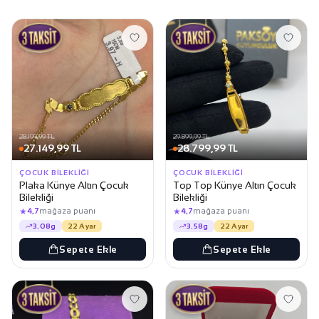
28.199,99 TL
29.899,99 TL
27.149,99 TL
28.799,99 TL
ÇOCUK BILEKLIĞI
ÇOCUK BILEKLIĞI
Plaka Künye Altın Çocuk
Top Top Künye Altın Çocuk
Bilekliği
Bilekliği
★
★
4,7
mağaza puanı
4,7
mağaza puanı
3.08g
22 Ayar
3.58g
22 Ayar
Sepete Ekle
Sepete Ekle