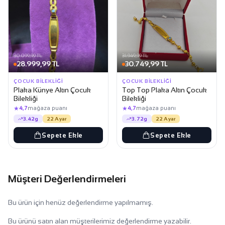
30.099,99 TL
31.949,99 TL
28.999,99 TL
30.749,99 TL
ÇOCUK BILEKLIĞI
ÇOCUK BILEKLIĞI
Plaka Künye Altın Çocuk
Top Top Plaka Altın Çocuk
Bilekliği
Bilekliği
★
★
4,7
mağaza puanı
4,7
mağaza puanı
3.42g
22 Ayar
3.72g
22 Ayar
Sepete Ekle
Sepete Ekle
Müşteri Değerlendirmeleri
Bu ürün için henüz değerlendirme yapılmamış.
Bu ürünü satın alan müşterilerimiz değerlendirme yazabilir.