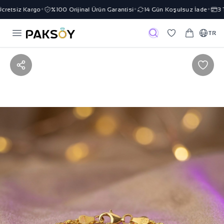
retsiz Kargo
%100 Orijinal Ürün Garantisi
14 Gün Koşulsuz İade
3 Ta
✦
✦
✦
TR