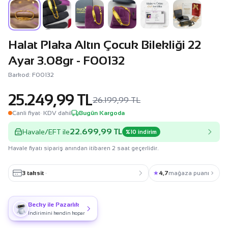
Halat Plaka Altın Çocuk Bilekliği 22
Ayar 3.08gr - F00132
Barkod: F00132
25.249,99 TL
26.199,99 TL
Canli fiyat
· KDV dahil
Bugün Kargoda
22.699,99 TL
Havale/EFT ile
%10 indirim
Havale fiyatı sipariş anından itibaren 2 saat geçerlidir.
3 taksit
·
★
4,7
mağaza puanı
Becky ile Pazarlık
İndirimini kendin kopar