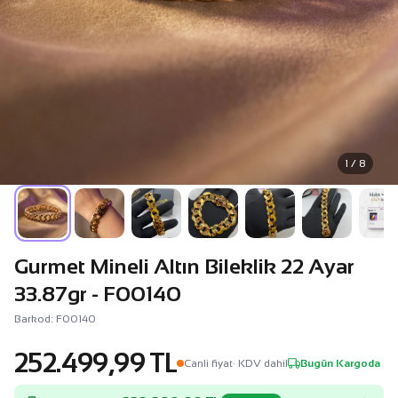
1 / 8
Gurmet Mineli Altın Bileklik 22 Ayar
33.87gr - F00140
Barkod: F00140
252.499,99 TL
Canli fiyat
· KDV dahil
Bugün Kargoda