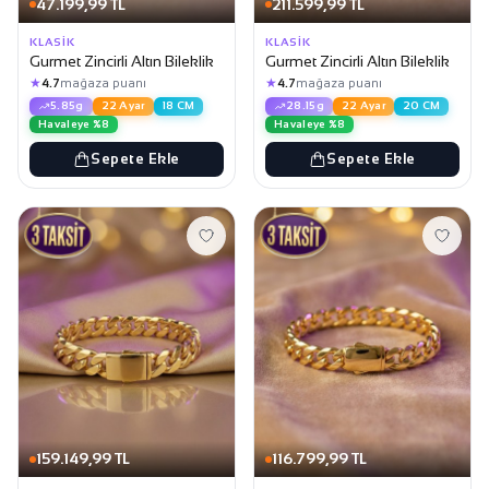
47.199,99 TL
211.599,99 TL
KLASIK
KLASIK
Gurmet Zincirli Altın Bileklik
Gurmet Zincirli Altın Bileklik
★
★
4.7
mağaza puanı
4.7
mağaza puanı
5.85g
22 Ayar
18 CM
28.15g
22 Ayar
20 CM
Havaleye %8
Havaleye %8
Sepete Ekle
Sepete Ekle
159.149,99 TL
116.799,99 TL