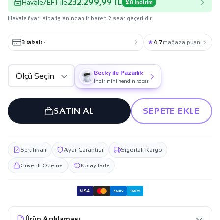
232.299,99 TL
Havale/EFT ile
%8 indirim
Havale fiyatı sipariş anından itibaren 2 saat geçerlidir.
3 taksit
·
★
4.7
mağaza puanı
Becky ile Pazarlık
İndirimini kendin kopar
SATIN AL
SEPETE EKLE
Sertifikalı
Ayar Garantisi
Sigortalı Kargo
Güvenli Ödeme
Kolay İade
VISA
TROY
AMEX
Ürün Açıklaması