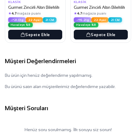
KLASIK
KLASIK
Gurmet Zincirli Altın Bileklik
Gurmet Zincirli Altın Bileklik
★
★
4.7
mağaza puanı
4.7
mağaza puanı
21.13g
22 Ayar
21 CM
15.21g
22 Ayar
21 CM
Havaleye %8
Havaleye %8
Sepete Ekle
Sepete Ekle
Müşteri Değerlendirmeleri
Bu ürün için henüz değerlendirme yapılmamış.
Bu ürünü satın alan müşterilerimiz değerlendirme yazabilir.
Müşteri Soruları
Henüz soru sorulmamış. İlk soruyu siz sorun!