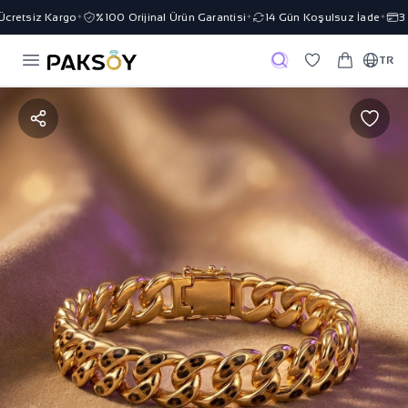
retsiz Kargo
%100 Orijinal Ürün Garantisi
14 Gün Koşulsuz İade
3 Ta
✦
✦
✦
TR