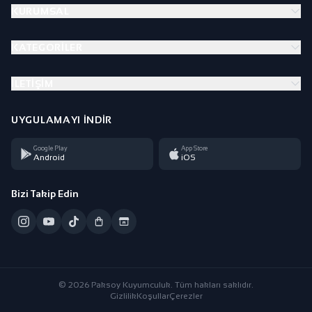
KURUMSAL
KATEGORILER
İLETIŞIM
UYGULAMAYI İNDIR
Google Play
App Store
Android
iOS
Bizi Takip Edin
© 2026 Paksoy Kuyumculuk. Tüm hakları saklıdır.
Gizlilik
Koşullar
Çerezler