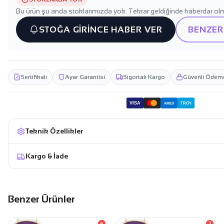
Bu ürün şu anda stoklarımızda yok. Tekrar geldiğinde haberdar olm
STOĞA GİRİNCE HABER VER
BENZER
Sertifikalı
Ayar Garantisi
Sigortalı Kargo
Güvenli Ödem
VISA
TROY
AMEX
Teknik Özellikler
Kargo & İade
Benzer Ürünler
157.899,99 TL
93.799,99 TL
151.999,99 TL
90.299,99 TL
6
2