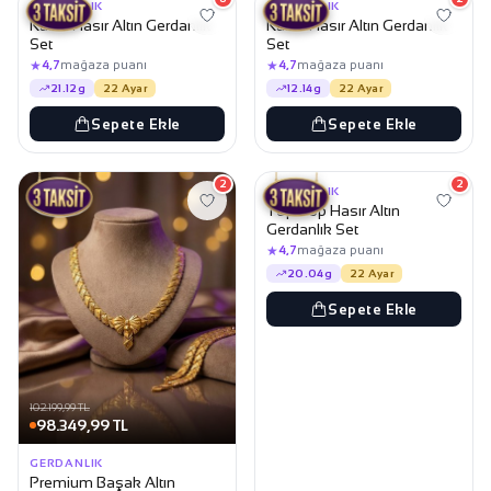
GERDANLIK
GERDANLIK
Kalze Hasır Altın Gerdanlık
Kalze Hasır Altın Gerdanlık
Set
Set
★
★
4,7
mağaza puanı
4,7
mağaza puanı
21.12g
22 Ayar
12.14g
22 Ayar
Sepete Ekle
Sepete Ekle
150.149,99 TL
144.549,99 TL
2
2
GERDANLIK
Top Top Hasır Altın
Gerdanlık Set
★
4,7
mağaza puanı
20.04g
22 Ayar
Sepete Ekle
102.199,99 TL
98.349,99 TL
GERDANLIK
Premium Başak Altın