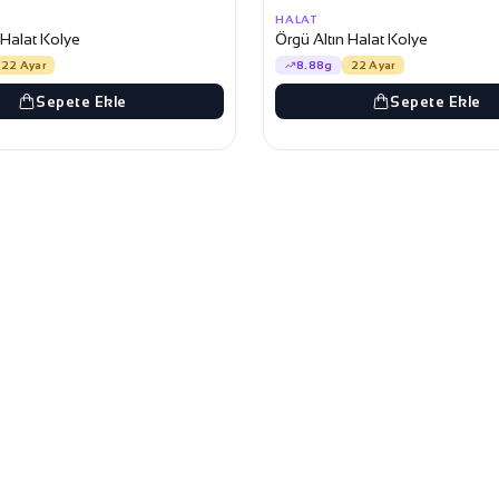
HALAT
 Halat Kolye
Örgü Altın Halat Kolye
22 Ayar
8.88g
22 Ayar
Sepete Ekle
Sepete Ekle