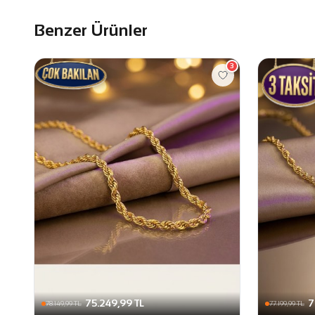
Benzer Ürünler
3
75.249,99 TL
7
78.149,99 TL
77.199,99 TL