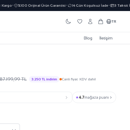
rgo
%100 Orijinal Ürün Garantisi
14 Gün Koşulsuz İade
3 Taksit İmka
✦
✦
✦
TR
Blog
İletişim
87.199,99 TL
3.250 TL indirim
Canli fiyat
· KDV dahil
★
4.7
mağaza puanı