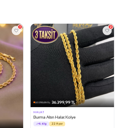
1
2
36.399,99 TL
37.799,99 TL
HALAT
Burma Altın Halat Kolye
4.61g
22 Ayar