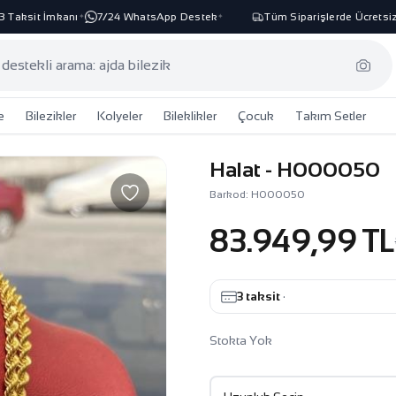
ksit İmkanı
7/24 WhatsApp Destek
Tüm Siparişlerde Ücretsiz Ka
✦
✦
e
Bilezikler
Kolyeler
Bileklikler
Çocuk
Takım Setler
Halat - H000050
Barkod: H000050
83.949,99 TL
3 taksit
·
Stokta Yok