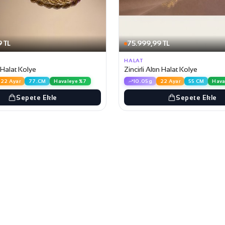
 TL
75.999,99 TL
HALAT
 Halat Kolye
Zincirli Altın Halat Kolye
22 Ayar
77.CM
Havaleye %7
10.05g
22 Ayar
55 CM
Hava
Sepete Ekle
Sepete Ekle