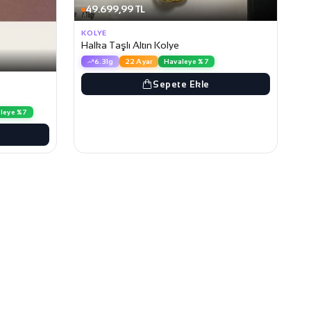
49.699,99 TL
KOLYE
Halka Taşlı Altın Kolye
6.31g
22 Ayar
Havaleye %7
Sepete Ekle
leye %7