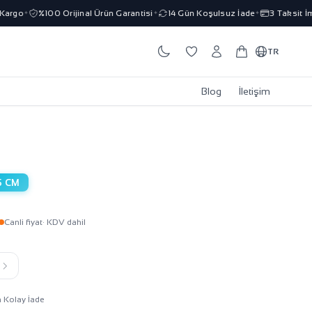
rgo
%100 Orijinal Ürün Garantisi
14 Gün Koşulsuz İade
3 Taksit İmka
✦
✦
✦
TR
Blog
İletişim
5 CM
Canli fiyat
· KDV dahil
k
n Kolay İade