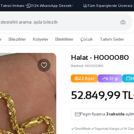
ksit İmkanı
7/24 WhatsApp Destek
Tüm Siparişlerde Ücretsiz Ka
✦
✦
e
Bilezikler
Kolyeler
Bileklikler
Çocuk
Takım Setler
Halat - H000080
Barkod: H000080
22 Ayar
6.51 gr
5
52.849,99 TL
Peşin fiyatına
3 taksitle
aylı
Sertifikalı
Sigortalı Kargo
14 Gü