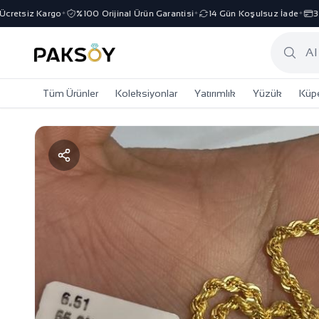
etsiz Kargo
%100 Orijinal Ürün Garantisi
14 Gün Koşulsuz İade
3 Ta
✦
✦
✦
Tüm Ürünler
Koleksiyonlar
Yatırımlık
Yüzük
Küp