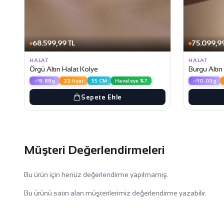
68.599,99 TL
75.099,99
HALAT
HALAT
Örgü Altın Halat Kolye
Burgu Altın
8.88g
22 Ayar
55 CM
Havaleye %7
10.03g
Sepete Ekle
Müşteri Değerlendirmeleri
Bu ürün için henüz değerlendirme yapılmamış.
Bu ürünü satın alan müşterilerimiz değerlendirme yazabilir.