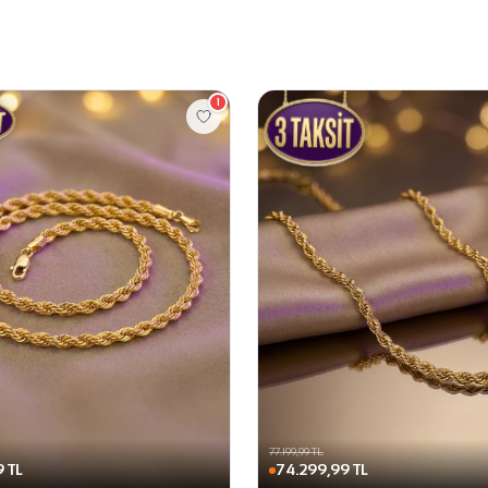
1
77.199,99 TL
 TL
74.299,99 TL