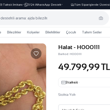
aksit İmkanı
7/24 WhatsApp Destek
Tüm Siparişlerde Ücretsiz Ka
✦
✦
e
Bilezikler
Kolyeler
Bileklikler
Çocuk
Takım Setler
Halat - H000111
Barkod: H000111
49.799,99 T
3 taksit
·
Stokta Yok