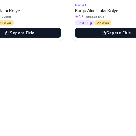
HALAT
Halat Kolye
Burgu Altın Halat Kolye
★
 puanı
4,7
mağaza puanı
22 Ayar
10.03g
22 Ayar
Sepete Ekle
Sepete Ekle