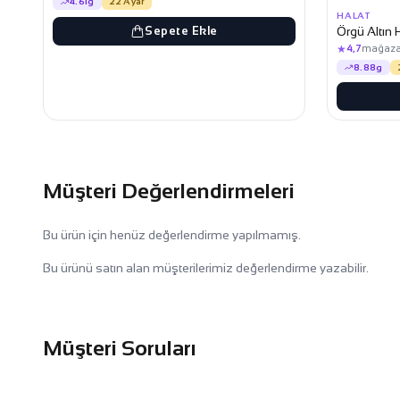
4.61g
22 Ayar
HALAT
Sepete Ekle
Örgü Altın 
★
4,7
mağaza
8.88g
Müşteri Değerlendirmeleri
Bu ürün için henüz değerlendirme yapılmamış.
Bu ürünü satın alan müşterilerimiz değerlendirme yazabilir.
Müşteri Soruları