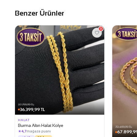
Benzer Ürünler
3
37.799,99 TL
36.399,99 TL
HALAT
Burma Altın Halat Kolye
70.499,99 TL
★
4,7
mağaza puanı
67.899,99