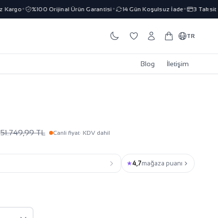
rgo
%100 Orijinal Ürün Garantisi
14 Gün Koşulsuz İade
3 Taksit İmk
✦
✦
✦
TR
Blog
İletişim
L
51.749,99 TL
Canli fiyat
· KDV dahil
★
4,7
mağaza puanı