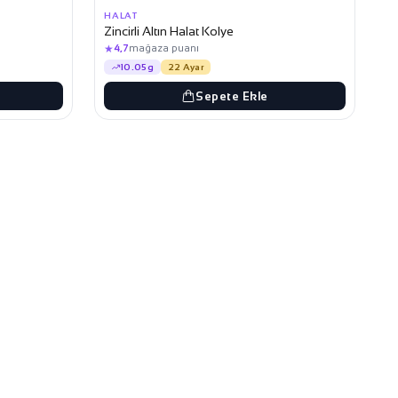
HALAT
Zincirli Altın Halat Kolye
★
4,7
mağaza puanı
10.05g
22 Ayar
Sepete Ekle