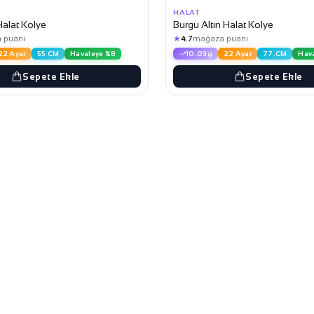
HALAT
Halat Kolye
Burgu Altın Halat Kolye
★
 puanı
4.7
mağaza puanı
22 Ayar
55 CM
Havaleye %8
10.03g
22 Ayar
77.CM
Hav
Sepete Ekle
Sepete Ekle