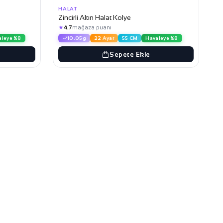
HALAT
Zincirli Altın Halat Kolye
★
4.7
mağaza puanı
aleye %8
10.05g
22 Ayar
55 CM
Havaleye %8
Sepete Ekle