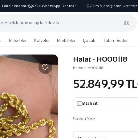
ksit İmkanı
7/24 WhatsApp Destek
Tüm Siparişlerde Ücretsiz Ka
✦
✦
e
Bilezikler
Kolyeler
Bileklikler
Çocuk
Takım Setler
Halat - H000118
Barkod: H000118
52.849,99 TL
3 taksit
·
Stokta Yok