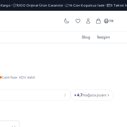
rgo
%100 Orijinal Ürün Garantisi
14 Gün Koşulsuz İade
3 Taksit İmka
✦
✦
✦
TR
Blog
İletişim
Canli fiyat
· KDV dahil
★
4.7
mağaza puanı