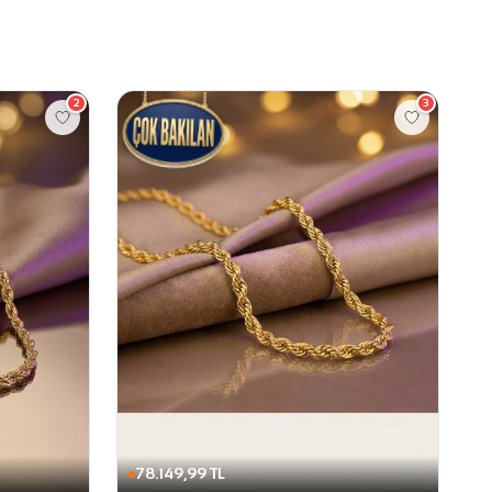
2
3
78.149,99 TL