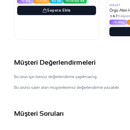
4.61g
22 Ayar
60 cm
Havaleye %8
HALAT
Örgü Altın 
Sepete Ekle
★
4.7
mağaza
8.88g
Müşteri Değerlendirmeleri
Bu ürün için henüz değerlendirme yapılmamış.
Bu ürünü satın alan müşterilerimiz değerlendirme yazabilir.
Müşteri Soruları