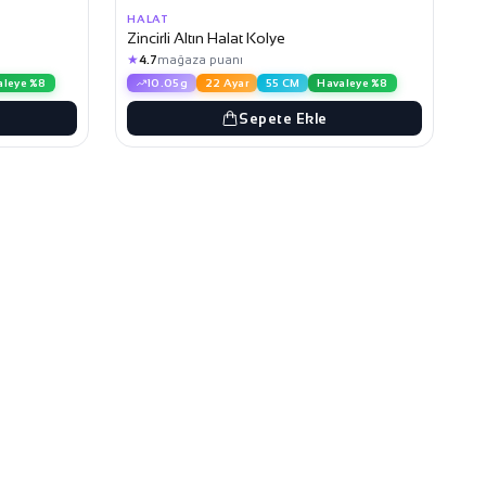
HALAT
Zincirli Altın Halat Kolye
★
4.7
mağaza puanı
aleye %8
10.05g
22 Ayar
55 CM
Havaleye %8
Sepete Ekle