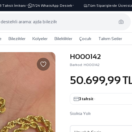
ksit İmkanı
7/24 WhatsApp Destek
Tüm Siparişlerde Ücretsiz Ka
✦
✦
e
Bilezikler
Kolyeler
Bileklikler
Çocuk
Takım Setler
H000142
Barkod: H000142
50.699,99 T
3 taksit
·
Stokta Yok