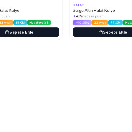
HALAT
Halat Kolye
Burgu Altın Halat Kolye
★
 puanı
4.7
mağaza puanı
22 Ayar
55 CM
Havaleye %8
10.03g
22 Ayar
77.CM
Hav
Sepete Ekle
Sepete Ekle