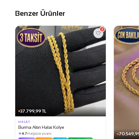
Benzer Ürünler
2
37.799,99 TL
HALAT
Burma Altın Halat Kolye
★
70.549,99
4.7
mağaza puanı