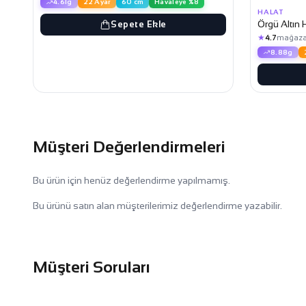
4.61g
22 Ayar
60 cm
Havaleye %8
HALAT
Örgü Altın 
Sepete Ekle
★
4.7
mağaza
8.88g
Müşteri Değerlendirmeleri
Bu ürün için henüz değerlendirme yapılmamış.
Bu ürünü satın alan müşterilerimiz değerlendirme yazabilir.
Müşteri Soruları