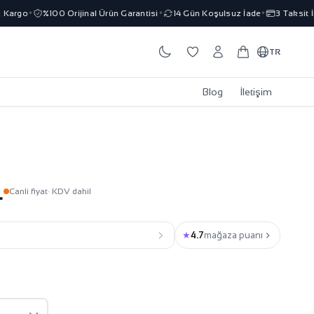
rgo
%100 Orijinal Ürün Garantisi
14 Gün Koşulsuz İade
3 Taksit İmka
✦
✦
✦
TR
Blog
İletişim
L
Canli fiyat
· KDV dahil
★
4.7
mağaza puanı