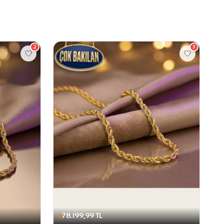
2
3
78.199,99 TL