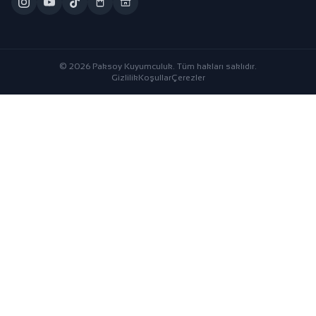
© 2026 Paksoy Kuyumculuk. Tüm hakları saklıdır.
Gizlilik
Koşullar
Çerezler