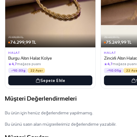
77.199,99 TL
78.149,99 TL
74.299,99 TL
75.249,99 TL
HALAT
HALAT
Burgu Altın Halat Kolye
Zincirli Altın Hala
★
★
4,7
mağaza puanı
4,7
mağaza puanı
10.03g
22 Ayar
10.05g
22 Aya
Sepete Ekle
Müşteri Değerlendirmeleri
Bu ürün için henüz değerlendirme yapılmamış.
Bu ürünü satın alan müşterilerimiz değerlendirme yazabilir.