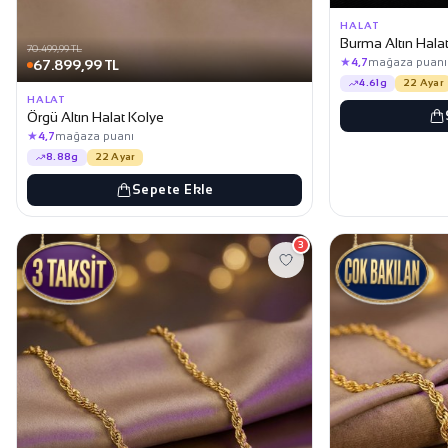
HALAT
Burma Altın Hala
70.499,99 TL
67.899,99 TL
★
4,7
mağaza puanı
4.61g
22 Ayar
HALAT
Örgü Altın Halat Kolye
★
4,7
mağaza puanı
8.88g
22 Ayar
Sepete Ekle
3