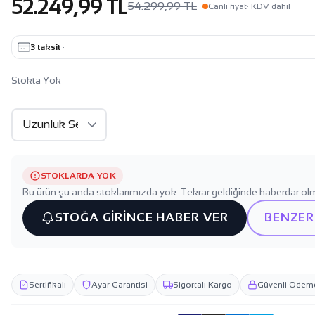
52.249,99 TL
54.299,99 TL
Canli fiyat
· KDV dahil
3 taksit
·
Stokta Yok
STOKLARDA YOK
Bu ürün şu anda stoklarımızda yok. Tekrar geldiğinde haberdar olm
STOĞA GİRİNCE HABER VER
BENZER
Sertifikalı
Ayar Garantisi
Sigortalı Kargo
Güvenli Ödem