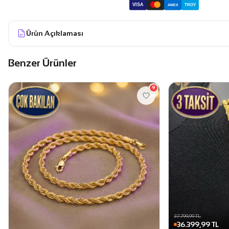
VISA
TROY
AMEX
Ürün Açıklaması
Benzer Ürünler
9
37.799,99 TL
36.399,99 TL