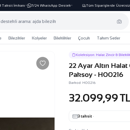
ksit İmkanı
7/24 WhatsApp Destek
Tüm Siparişlerde Ücretsiz Ka
✦
✦
e
Bilezikler
Kolyeler
Bileklikler
Çocuk
Takım Setler
Koleksiyon: Halat Zincir & Bilekli
22 Ayar Altın Hala
Paksoy - H00216
Barkod: H00216
32.099,99 T
3 taksit
·