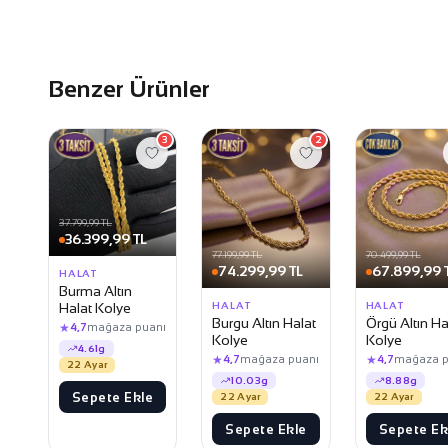
Benzer Ürünler
3
2
37.799,99 TL
36.399,99 TL
77.199,99 TL
70.499,99 TL
74.299,99 TL
67.899,99 
HALAT
Burma Altın
Halat Kolye
HALAT
HALAT
Burgu Altın Halat
Örgü Altın Ha
★
4,7
mağaza puanı
Kolye
Kolye
4.61g
★
★
4,7
mağaza puanı
4,7
mağaza p
22 Ayar
10.03g
8.88g
Sepete Ekle
22 Ayar
22 Ayar
Sepete Ekle
Sepete Ek