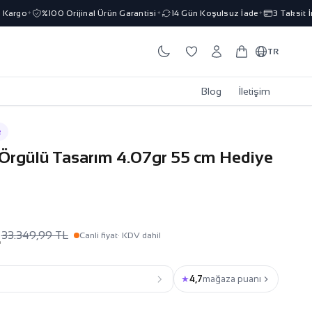
rgo
%100 Orijinal Ürün Garantisi
14 Gün Koşulsuz İade
3 Taksit İmk
✦
✦
✦
TR
Blog
İletişim
k
t Örgülü Tasarım 4.07gr 55 cm Hediye
L
33.349,99 TL
Canli fiyat
· KDV dahil
★
4,7
mağaza puanı