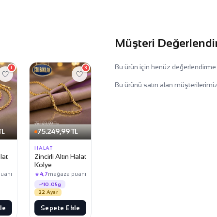
Müşteri Değerlendi
Bu ürün için henüz değerlendirme
1
3
Bu ürünü satın alan müşterilerimiz
78.149,99 TL
TL
75.249,99 TL
HALAT
lat
Zincirli Altın Halat
Kolye
★
uanı
4,7
mağaza puanı
10.05g
22 Ayar
le
Sepete Ekle