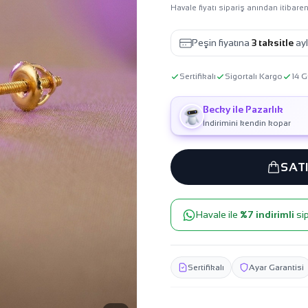
Havale fiyatı sipariş anından itibaren
Peşin fiyatına
3 taksitle
ayl
Sertifikalı
Sigortalı Kargo
14 G
Becky ile Pazarlık
İndirimini kendin kopar
SAT
Havale ile
%7 indirimli
sip
Sertifikalı
Ayar Garantisi