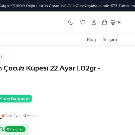
go
%100 Orijinal Ürün Garantisi
14 Gün Koşulsuz İade
3 Taksit İmkan
✦
✦
✦
TR
Blog
İletişim
u
 Çocuk Küpesi 22 Ayar 1.02gr -
Yarın Kargoda
L
Canli fiyat
· KDV dahil
TL
%7 indirim