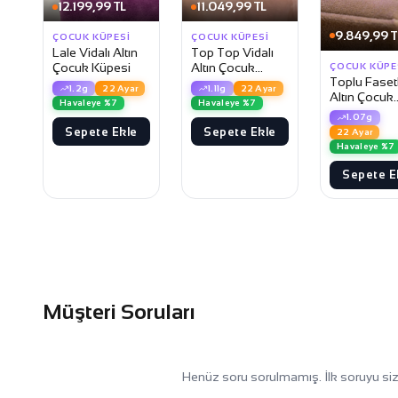
12.199,99 TL
11.049,99 TL
9.849,99 T
ÇOCUK KÜPESI
ÇOCUK KÜPESI
Lale Vidalı Altın
Top Top Vidalı
Çocuk Küpesi
Altın Çocuk
ÇOCUK KÜPE
Toplu Fasetl
Küpesi -
1.2g
22 Ayar
1.11g
22 Ayar
Altın Çocuk
09CK077
Havaleye %7
Havaleye %7
Küpesi
1.07g
Sepete Ekle
Sepete Ekle
22 Ayar
Havaleye %7
Sepete E
Müşteri Soruları
Henüz soru sorulmamış. İlk soruyu siz