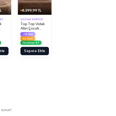
L
8.399,99 TL
SI
ÇOCUK KÜPESI
i
Top Top Vidalı
Altın Çocuk
Küpesi
0.81g
22 Ayar
Havaleye %7
kle
Sepete Ekle
 sorun!