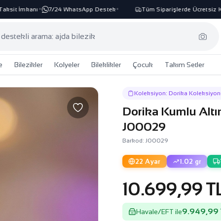
sit İmkanı
7/24 WhatsApp Destek
Tüm Siparişlerde Ücretsiz Kar
✦
✦
e
Bilezikler
Kolyeler
Bileklikler
Çocuk
Takım Setler
Koleksiyon: Dorika Koleksiyon
Dorika Kumlu Altın
J00029
Barkod: J00029
22 Ayar
1.02 gr
10.699,99 T
9.949,99 
Havale/EFT ile