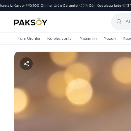
etsiz Kargo
%100 Orijinal Ürün Garantisi
14 Gün Koşulsuz İade
3 Tak
✦
✦
✦
Tüm Ürünler
Koleksiyonlar
Yatırımlık
Yüzük
Küp