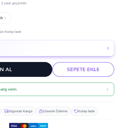
 2 saat geçerlidir.
ık
ün Kolay İade
IN AL
SEPETE EKLE
ariş verin
Sigortalı Kargo
Güvenli Ödeme
Kolay İade
VISA
TROY
AMEX