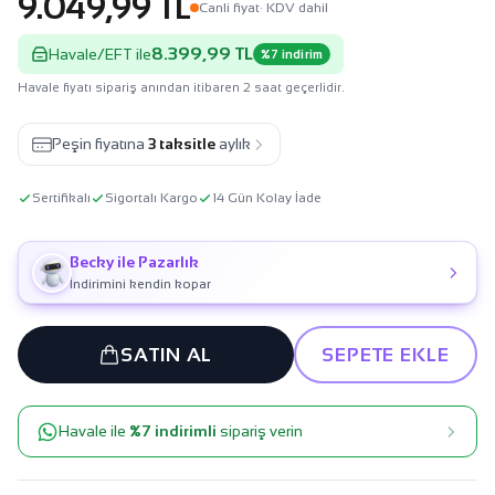
9.049,99 TL
Canli fiyat
· KDV dahil
8.399,99 TL
Havale/EFT ile
%7 indirim
Havale fiyatı sipariş anından itibaren 2 saat geçerlidir.
Peşin fiyatına
3 taksitle
aylık
Sertifikalı
Sigortalı Kargo
14 Gün Kolay İade
Becky ile Pazarlık
İndirimini kendin kopar
SATIN AL
SEPETE EKLE
Havale ile
%7 indirimli
sipariş verin