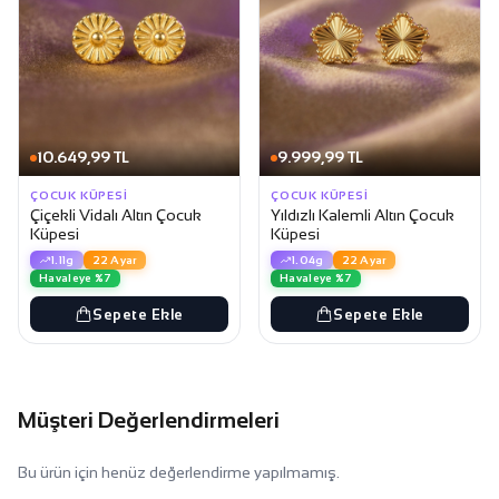
10.649,99 TL
9.999,99 TL
ÇOCUK KÜPESI
ÇOCUK KÜPESI
Çiçekli Vidalı Altın Çocuk
Yıldızlı Kalemli Altın Çocuk
Küpesi
Küpesi
1.11g
22 Ayar
1.04g
22 Ayar
Havaleye %7
Havaleye %7
Sepete Ekle
Sepete Ekle
Müşteri Değerlendirmeleri
Bu ürün için henüz değerlendirme yapılmamış.