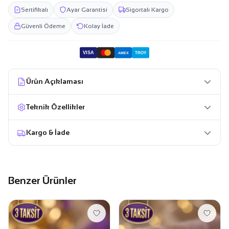
Sertifikalı
Ayar Garantisi
Sigortalı Kargo
Güvenli Ödeme
Kolay İade
VISA
TROY
AMEX
Ürün Açıklaması
Teknik Özellikler
Kargo & İade
Benzer Ürünler