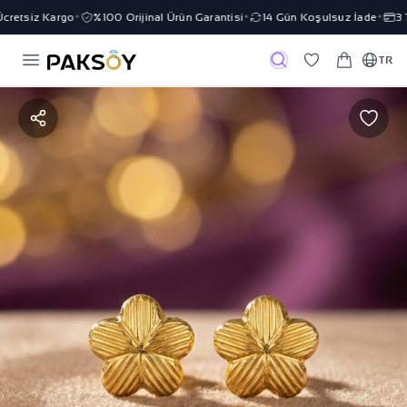
retsiz Kargo
%100 Orijinal Ürün Garantisi
14 Gün Koşulsuz İade
3 Ta
✦
✦
✦
TR