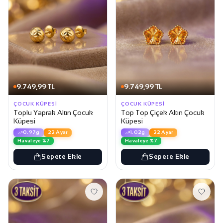
9.749,99 TL
9.749,99 TL
ÇOCUK KÜPESI
ÇOCUK KÜPESI
Toplu Yaprak Altın Çocuk
Top Top Çiçek Altın Çocuk
Küpesi
Küpesi
0.97g
22 Ayar
1.02g
22 Ayar
Havaleye %7
Havaleye %7
Sepete Ekle
Sepete Ekle