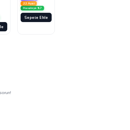
22 Ayar
Havaleye %7
Sepete Ekle
le
sorun!