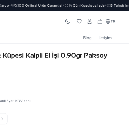
rgo
%100 Orijinal Ürün Garantisi
14 Gün Koşulsuz İade
3 Taksit İmka
✦
✦
✦
TR
Blog
İletişim
 Küpesi Kalpli El İşi 0.90gr Paksoy
anli fiyat
· KDV dahil
k