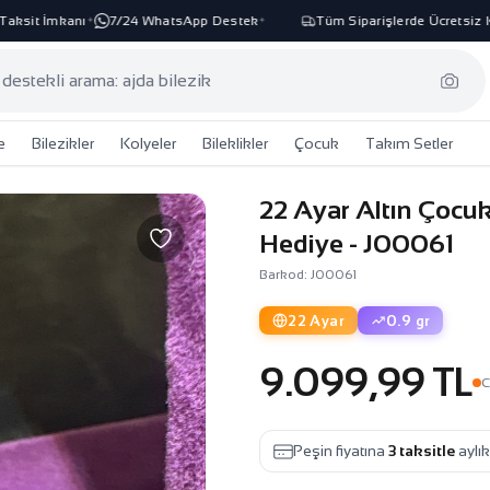
ksit İmkanı
7/24 WhatsApp Destek
Tüm Siparişlerde Ücretsiz Ka
✦
✦
e
Bilezikler
Kolyeler
Bileklikler
Çocuk
Takım Setler
22 Ayar Altın Çocuk
Hediye - J00061
Barkod: J00061
22 Ayar
0.9 gr
9.099,99 TL
C
Peşin fiyatına
3 taksitle
aylı