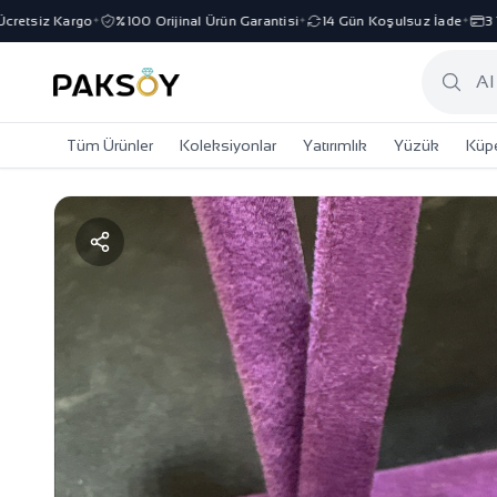
retsiz Kargo
%100 Orijinal Ürün Garantisi
14 Gün Koşulsuz İade
3 Ta
✦
✦
✦
Tüm Ürünler
Koleksiyonlar
Yatırımlık
Yüzük
Küp