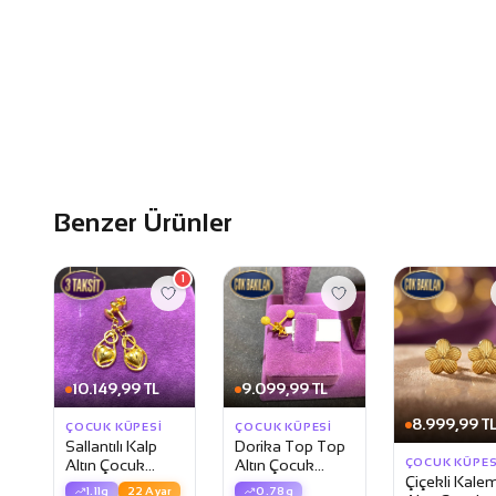
Benzer Ürünler
1
10.149,99 TL
9.099,99 TL
8.999,99 T
ÇOCUK KÜPESI
ÇOCUK KÜPESI
Sallantılı Kalp
Dorika Top Top
ÇOCUK KÜPES
Altın Çocuk
Altın Çocuk
Çiçekli Kalem
Küpesi
Küpesi
1.11g
22 Ayar
0.78g