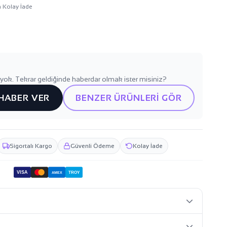
n Kolay İade
yok. Tekrar geldiğinde haberdar olmak ister misiniz?
 HABER VER
BENZER ÜRÜNLERİ GÖR
Sigortalı Kargo
Güvenli Ödeme
Kolay İade
VISA
TROY
AMEX