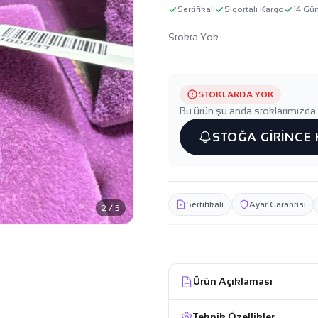
Sertifikalı
Sigortalı Kargo
14 Gü
Stokta Yok
STOKLARDA YOK
Bu ürün şu anda stoklarımızda 
STOĞA GİRİNCE
Sertifikalı
Ayar Garantisi
2 / 5
Ürün Açıklaması
Teknik Özellikler