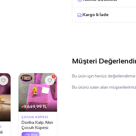
Kargo & İade
Müşteri Değerlendi
Bu ürün için henüz değerlendirme
1
Bu ürünü satın alan müşterilerimiz
9.649,99 TL
L
ÇOCUK KÜPESI
Dorika Kalp Altın
I
Çocuk Küpesi
li
0.85g