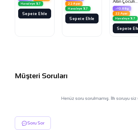
Altın Çocuk
Havaleye %7
22 Ayar
Küpesi
0.88g
Havaleye %7
Sepete Ekle
22 Ayar
Sepete Ekle
Havaleye %7
Sepete Ek
Müşteri Soruları
Henüz soru sorulmamış. İlk soruyu siz 
Soru Sor