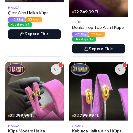
HALKA
22.749,99 TL
Çıtçıt Altın Halka Küpe
2.38g
22 Ayar
J KÜPE
Havaleye %7
Dorika Top Top Altın J Küpe
Sepete Ekle
2.51g
22 Ayar
Havaleye %7
Sepete Ekle
3
5
22.299,99 TL
22.799,99 TL
HALKA
J KÜPE
Küpe Modern Halka
Kaburga Halka Altın J Küpe