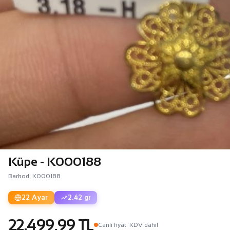
Küpe - K000188
Barkod: K000188
22 Ayar
2.42 gr
22.499,99 TL
Canli fiyat
· KDV dahil