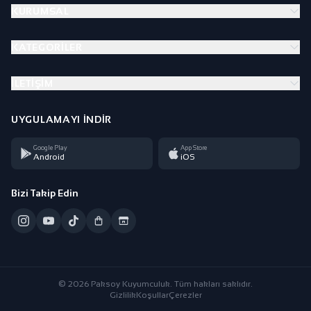
KURUMSAL
KATEGORILER
İLETIŞIM
UYGULAMAYI İNDIR
Google Play
App Store
Android
iOS
Bizi Takip Edin
© 2026 Paksoy Kuyumculuk. Tüm hakları saklıdır.
Gizlilik
Koşullar
Çerezler