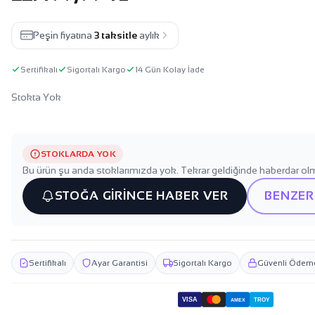
Peşin fiyatına
3 taksitle
aylık
Sertifikalı
Sigortalı Kargo
14 Gün Kolay İade
Stokta Yok
STOKLARDA YOK
Bu ürün şu anda stoklarımızda yok. Tekrar geldiğinde haberdar olm
STOĞA GİRİNCE HABER VER
BENZER
Sertifikalı
Ayar Garantisi
Sigortalı Kargo
Güvenli Ödem
VISA
TROY
AMEX