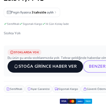
Peşin fiyatına
3 taksitle
aylık
Sertifikalı
Sigortalı Kargo
14 Gün Kolay İade
Stokta Yok
STOKLARDA YOK
Bu ürün şu anda stoklarımızda yok. Tekrar geldiğinde haberdar olm
STOĞA GİRİNCE HABER VER
BENZER
Sertifikalı
Ayar Garantisi
Sigortalı Kargo
Güvenli Ödem
VISA
TROY
AMEX