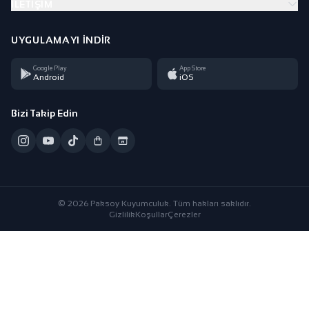
İLETIŞIM
UYGULAMAYI İNDIR
Google Play
App Store
Android
iOS
Bizi Takip Edin
© 2026 Paksoy Kuyumculuk. Tüm hakları saklıdır.
Gizlilik
Koşullar
Çerezler