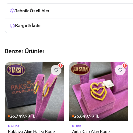
Teknik Özellikler
Kargo & İade
Benzer Ürünler
3
3
26.749,99 TL
26.649,99 TL
HALKA
KÜPE
Baklava Altın Halka Küpe
Ajda Kalp Altın Küpe