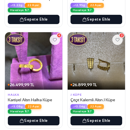
3.22g
22 Ayar
2.95g
22 Ayar
Havaleye %7
Havaleye %7
Sepete Ekle
Sepete Ekle
4
2
26.499,99 TL
26.899,99 TL
HALKA
J KÜPE
Kartiyel Altın Halka Küpe
Çıtçıt Kalemli Altın J Küpe
3.08g
22 Ayar
3.04g
22 Ayar
Havaleye %7
Havaleye %7
Sepete Ekle
Sepete Ekle