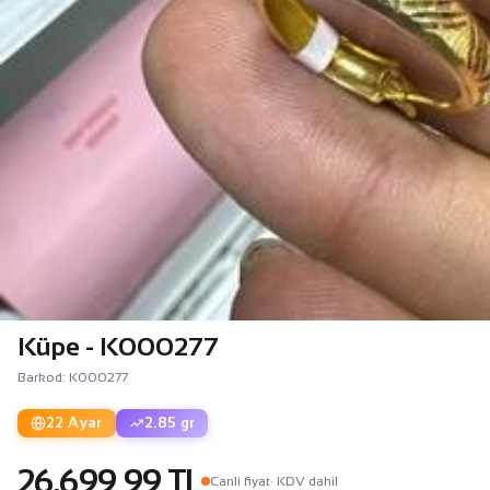
Küpe - K000277
Barkod: K000277
22 Ayar
2.85 gr
26.699,99 TL
Canli fiyat
· KDV dahil