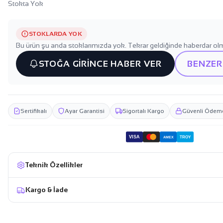
Stokta Yok
STOKLARDA YOK
Bu ürün şu anda stoklarımızda yok. Tekrar geldiğinde haberdar olm
STOĞA GİRİNCE HABER VER
BENZER
Sertifikalı
Ayar Garantisi
Sigortalı Kargo
Güvenli Ödem
VISA
TROY
AMEX
Teknik Özellikler
Kargo & İade