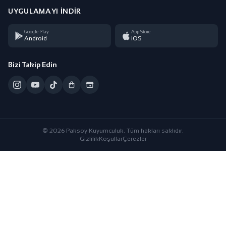
UYGULAMAYI İNDIR
Google Play
App Store
Android
iOS
Bizi Takip Edin
© 2026 Paksoy Kuyumculuk. Tüm hakları saklıdır.
Gizlilik
Koşullar
Çerezler