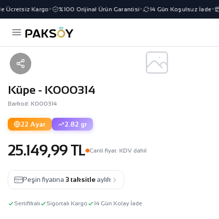
e Ücretsiz Kargo
%100 Orijinal Ürün Garantisi
14 Gün Koşulsuz İade
✦
✦
✦
Küpe - K000314
Barkod: K000314
22 Ayar
2.82 gr
25.149,99 TL
Canli fiyat
· KDV dahil
Peşin fiyatına
3 taksitle
aylık
Sertifikalı
Sigortalı Kargo
14 Gün Kolay İade