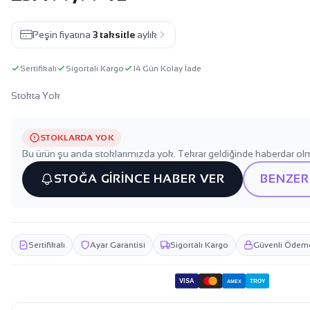
Peşin fiyatına
3 taksitle
aylık
Sertifikalı
Sigortalı Kargo
14 Gün Kolay İade
Stokta Yok
STOKLARDA YOK
Bu ürün şu anda stoklarımızda yok. Tekrar geldiğinde haberdar olm
STOĞA GİRİNCE HABER VER
BENZER
Sertifikalı
Ayar Garantisi
Sigortalı Kargo
Güvenli Ödem
VISA
TROY
AMEX