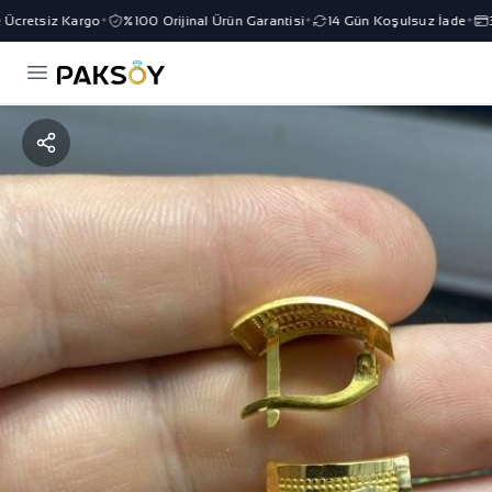
cretsiz Kargo
%100 Orijinal Ürün Garantisi
14 Gün Koşulsuz İade
3 
✦
✦
✦