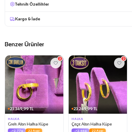
Teknik Özellikler
Kargo & İade
Benzer Ürünler
2
2
23.349,99 TL
23.249,99 TL
HALKA
HALKA
Grek Altın Halka Küpe
Çıtçıt Altın Halka Küpe
2.77g
22 Ayar
2.66g
22 Ayar