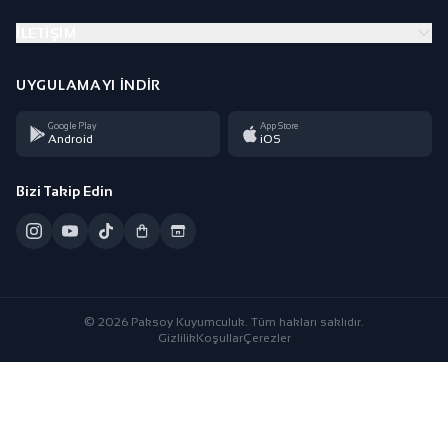
İLETIŞIM
UYGULAMAYI İNDIR
Google Play
App Store
Android
iOS
Bizi Takip Edin
© 2026 Paksoy Kuyumculuk. Tüm hakları saklıdır.
Gizlilik
Koşullar
Çerezler