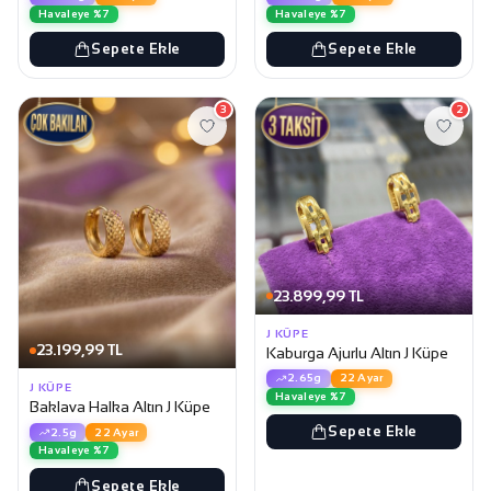
Havaleye %7
Havaleye %7
Sepete Ekle
Sepete Ekle
3
2
23.899,99 TL
J KÜPE
23.199,99 TL
Kaburga Ajurlu Altın J Küpe
2.65g
22 Ayar
J KÜPE
Havaleye %7
Baklava Halka Altın J Küpe
Sepete Ekle
2.5g
22 Ayar
Havaleye %7
Sepete Ekle