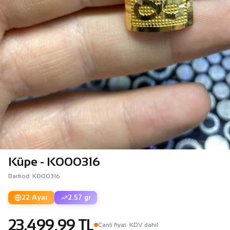
Küpe - K000316
Barkod: K000316
22 Ayar
2.57 gr
23.499,99 TL
Canli fiyat
· KDV dahil