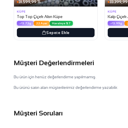
31.599,99 TL
33.399,99
KÜPE
KÜPE
Top Top Çiçek Altın Küpe
Kalp Çiçek 
3.72g
22 Ayar
Havaleye %7
3.99g
Sepete Ekle
Müşteri Değerlendirmeleri
Bu ürün için henüz değerlendirme yapılmamış.
Bu ürünü satın alan müşterilerimiz değerlendirme yazabilir.
Müşteri Soruları