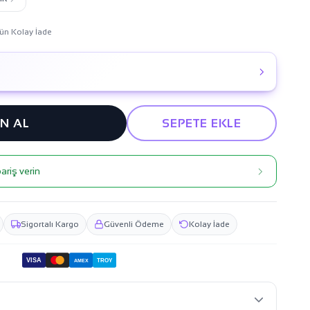
ün Kolay İade
IN AL
SEPETE EKLE
ariş verin
Sigortalı Kargo
Güvenli Ödeme
Kolay İade
VISA
TROY
AMEX