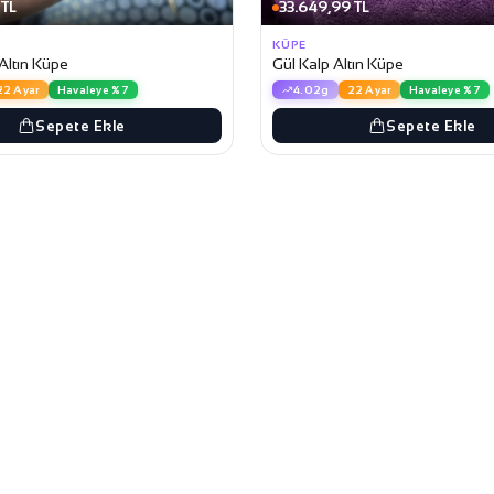
 TL
33.649,99 TL
KÜPE
Altın Küpe
Gül Kalp Altın Küpe
22 Ayar
Havaleye %7
4.02g
22 Ayar
Havaleye %7
Sepete Ekle
Sepete Ekle