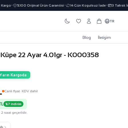
rgo
%100 Orijinal Ürün Garantisi
14 Gün Koşulsuz İade
3 Taksit İmka
✦
✦
✦
TR
Blog
İletişim
n Küpe 22 Ayar 4.01gr - K000358
Yarın Kargoda
L
Canli fiyat
· KDV dahil
TL
%7 indirim
 2 saat geçerlidir.
ık