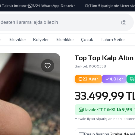
ksit İmkanı
7/24 WhatsApp Destek
Tüm Siparişlerde Ücretsiz Ka
✦
✦
e
Bilezikler
Kolyeler
Bileklikler
Çocuk
Takım Setler
Top Top Kalp Altı
Barkod: K000358
22 Ayar
4.01 gr
33.499,99 T
31.149,99 
Havale/EFT ile
Havale fiyatı sipariş anından itibaren
Peşin fiyatına
3 taksitle
ayl