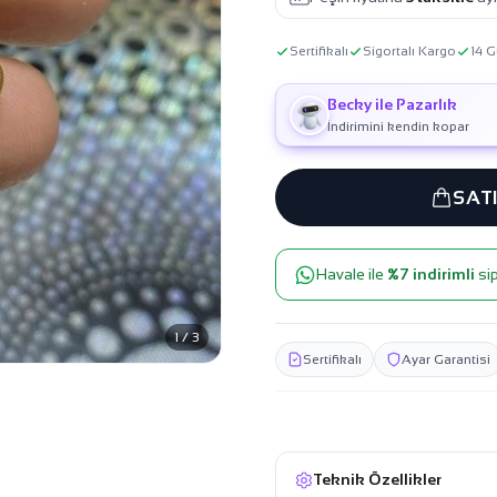
Sertifikalı
Sigortalı Kargo
14 G
Becky ile Pazarlık
İndirimini kendin kopar
SAT
Havale ile
%7 indirimli
sip
1 / 3
Sertifikalı
Ayar Garantisi
Teknik Özellikler