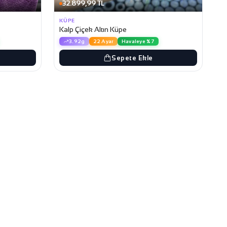
32.899,99 TL
KÜPE
Kalp Çiçek Altın Küpe
3.92g
22 Ayar
Havaleye %7
Sepete Ekle