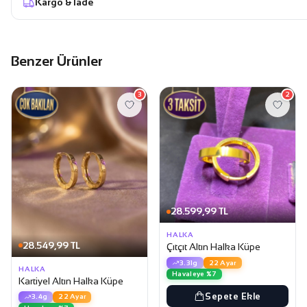
Kargo & İade
Benzer Ürünler
3
2
28.599,99 TL
HALKA
28.549,99 TL
Çıtçıt Altın Halka Küpe
3.31g
22 Ayar
HALKA
Havaleye %7
Kartiyel Altın Halka Küpe
Sepete Ekle
3.4g
22 Ayar