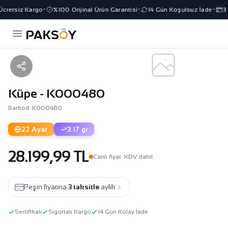
cretsiz Kargo
%100 Orijinal Ürün Garantisi
14 Gün Koşulsuz İade
3 T
✦
✦
✦
Küpe - K000480
Barkod: K000480
22 Ayar
3.17 gr
28.199,99 TL
Canli fiyat
· KDV dahil
Peşin fiyatına
3 taksitle
aylık
Sertifikalı
Sigortalı Kargo
14 Gün Kolay İade