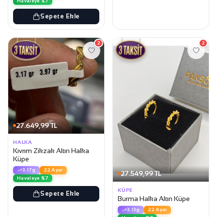
Havaleye %7
Sepete Ekle
2
2
27.649,99 TL
HALKA
Kıvrım Zikzak Altın Halka
Küpe
3.17g
22 Ayar
27.549,99 TL
Havaleye %7
KÜPE
Sepete Ekle
Burma Halka Altın Küpe
3.13g
22 Ayar