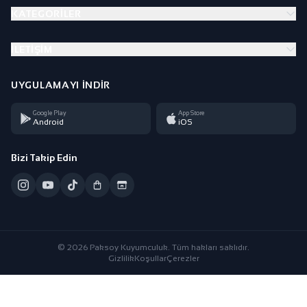
KATEGORILER
İLETIŞIM
UYGULAMAYI İNDIR
Google Play
App Store
Android
iOS
Bizi Takip Edin
© 2026 Paksoy Kuyumculuk. Tüm hakları saklıdır.
Gizlilik
Koşullar
Çerezler