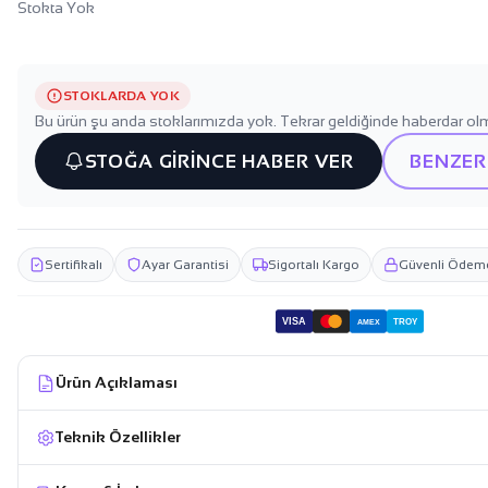
Stokta Yok
STOKLARDA YOK
Bu ürün şu anda stoklarımızda yok. Tekrar geldiğinde haberdar olm
STOĞA GİRİNCE HABER VER
BENZER
Sertifikalı
Ayar Garantisi
Sigortalı Kargo
Güvenli Ödem
VISA
TROY
AMEX
Ürün Açıklaması
Teknik Özellikler