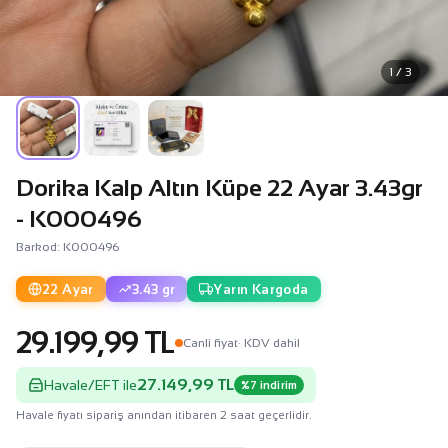
1 / 3
Dorika Kalp Altın Küpe 22 Ayar 3.43gr
- K000496
Barkod: K000496
22 Ayar
3.43 gr
Yarın Kargoda
29.199,99 TL
Canli fiyat
· KDV dahil
27.149,99 TL
Havale/EFT ile
%7 indirim
Havale fiyatı sipariş anından itibaren 2 saat geçerlidir.