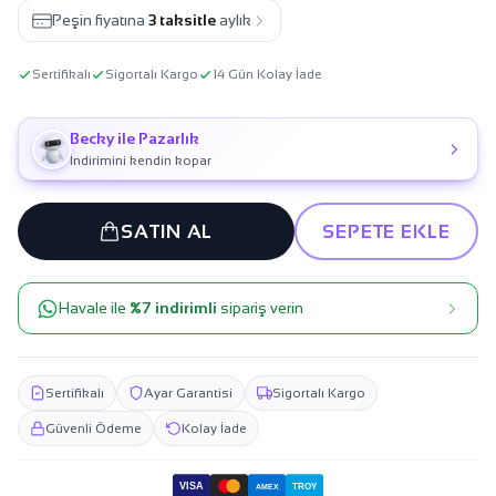
Peşin fiyatına
3 taksitle
aylık
Sertifikalı
Sigortalı Kargo
14 Gün Kolay İade
Becky ile Pazarlık
İndirimini kendin kopar
SATIN AL
SEPETE EKLE
Havale ile
%7 indirimli
sipariş verin
Sertifikalı
Ayar Garantisi
Sigortalı Kargo
Güvenli Ödeme
Kolay İade
VISA
TROY
AMEX