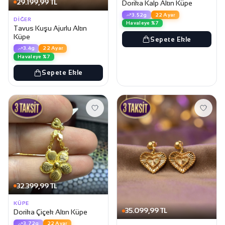
29.199,99 TL
Dorika Kalp Altın Küpe
3.52g
22 Ayar
DIĞER
Havaleye %7
Tavus Kuşu Ajurlu Altın
Küpe
Sepete Ekle
3.4g
22 Ayar
Havaleye %7
Sepete Ekle
32.399,99 TL
KÜPE
35.099,99 TL
Dorika Çiçek Altın Küpe
3.72g
22 Ayar