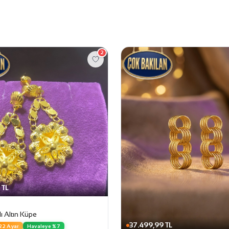
2
 TL
lı Altın Küpe
37.499,99 TL
22 Ayar
Havaleye %7