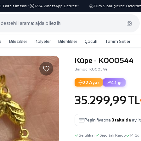
ksit İmkanı
7/24 WhatsApp Destek
Tüm Siparişlerde Ücretsiz Ka
✦
✦
e
Bilezikler
Kolyeler
Bileklikler
Çocuk
Takım Setler
Küpe - K000544
Barkod: K000544
22 Ayar
4.1 gr
35.299,99 TL
Peşin fiyatına
3 taksitle
aylı
Sertifikalı
Sigortalı Kargo
14 Gü