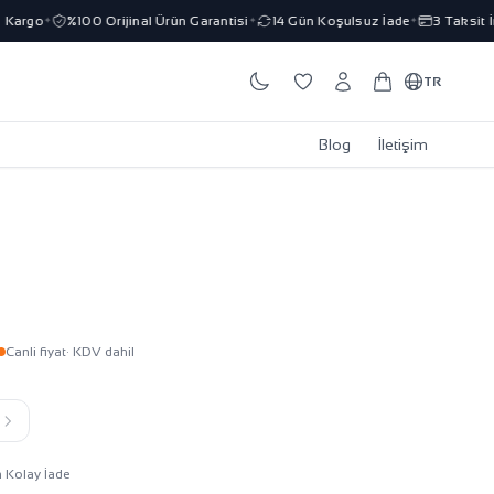
rgo
%100 Orijinal Ürün Garantisi
14 Gün Koşulsuz İade
3 Taksit İmk
✦
✦
✦
TR
Blog
İletişim
Canli fiyat
· KDV dahil
k
n Kolay İade