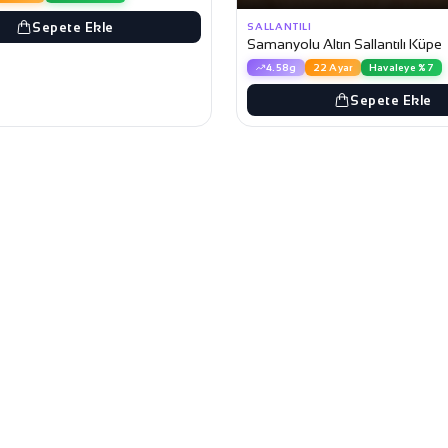
Sepete Ekle
SALLANTILI
Samanyolu Altın Sallantılı Küpe
4.58g
22 Ayar
Havaleye %7
Sepete Ekle