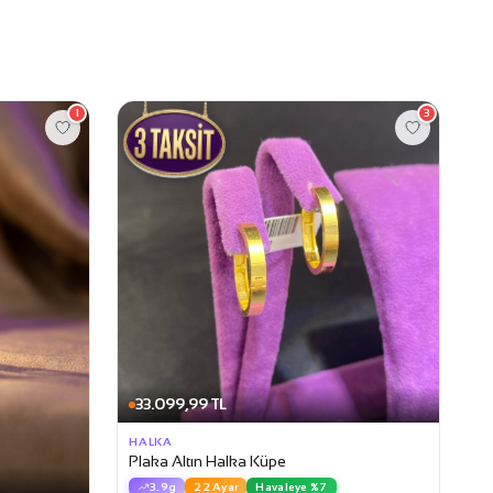
1
3
33.099,99 TL
HALKA
Plaka Altın Halka Küpe
3.9g
22 Ayar
Havaleye %7