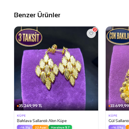
Benzer Ürünler
2
35.249,99 TL
33.699,99
KÜPE
KÜPE
Baklava Sallantılı Altın Küpe
Gül Sallantı
4.31g
22 Ayar
Havaleye %7
4.09g