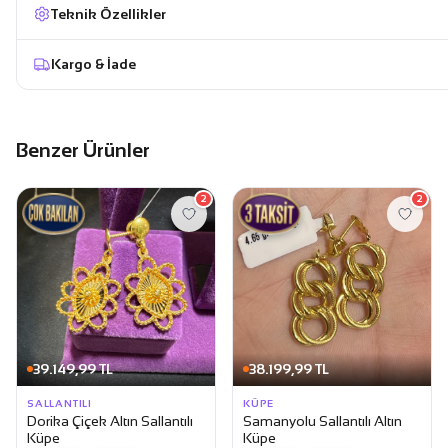
Teknik Özellikler
Kargo & İade
Benzer Ürünler
2
2
39.149,99 TL
38.199,99 TL
SALLANTILI
KÜPE
Dorika Çiçek Altın Sallantılı
Samanyolu Sallantılı Altın
Küpe
Küpe