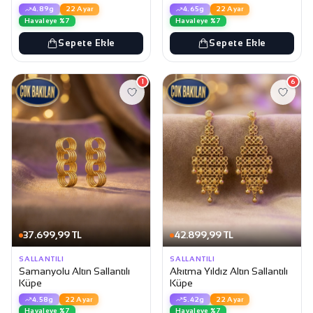
4.89g
22 Ayar
4.65g
22 Ayar
Havaleye %7
Havaleye %7
Sepete Ekle
Sepete Ekle
1
6
37.699,99 TL
42.899,99 TL
SALLANTILI
SALLANTILI
Samanyolu Altın Sallantılı
Akıtma Yıldız Altın Sallantılı
Küpe
Küpe
4.58g
22 Ayar
5.42g
22 Ayar
Havaleye %7
Havaleye %7