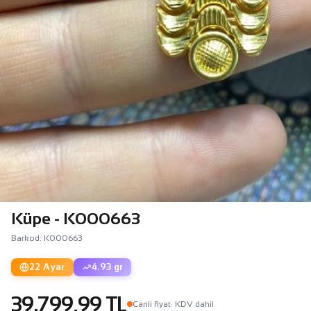
Küpe - K000663
Barkod: K000663
22 Ayar
4.93 gr
39.799,99 TL
Canli fiyat
· KDV dahil