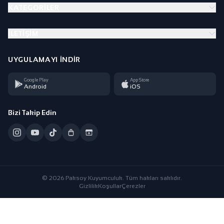
KATEGORILER
İLETIŞIM
UYGULAMAYI İNDIR
Google Play
App Store
Android
iOS
Bizi Takip Edin
© 2026 Paksoy Kuyumculuk. Tüm hakları saklıdır.
Gizlilik
Koşullar
Çerezler