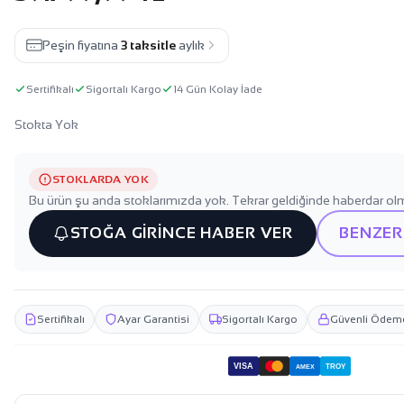
Peşin fiyatına
3 taksitle
aylık
Sertifikalı
Sigortalı Kargo
14 Gün Kolay İade
Stokta Yok
STOKLARDA YOK
Bu ürün şu anda stoklarımızda yok. Tekrar geldiğinde haberdar olm
STOĞA GİRİNCE HABER VER
BENZER
Sertifikalı
Ayar Garantisi
Sigortalı Kargo
Güvenli Ödem
VISA
TROY
AMEX