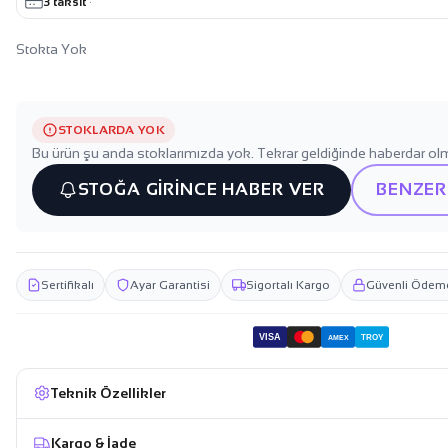
3 taksit
·
Stokta Yok
STOKLARDA YOK
Bu ürün şu anda stoklarımızda yok. Tekrar geldiğinde haberdar olm
STOĞA GİRİNCE HABER VER
BENZER
Sertifikalı
Ayar Garantisi
Sigortalı Kargo
Güvenli Ödem
VISA
TROY
AMEX
Teknik Özellikler
Kargo & İade