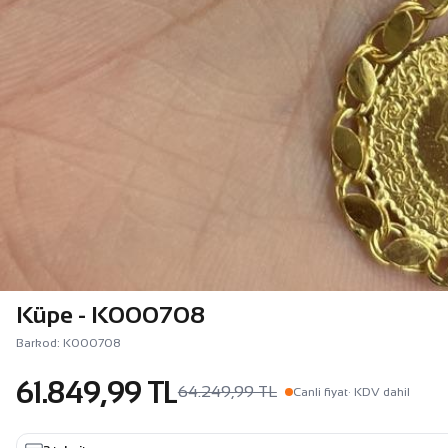
Küpe - K000708
Barkod: K000708
61.849,99 TL
64.249,99 TL
Canli fiyat
· KDV dahil