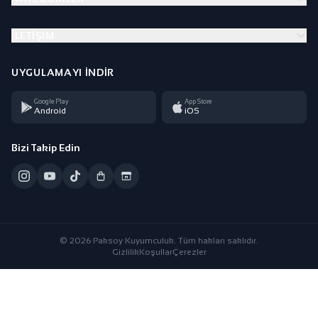
İLETIŞIM
UYGULAMAYI İNDIR
Google Play
App Store
Android
iOS
Bizi Takip Edin
© 2026 Paksoy Kuyumculuk. Tüm hakları saklıdır.
Gizlilik
Koşullar
Çerezler