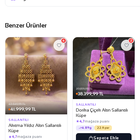
Benzer Ürünler
6
2
39.899,99 TL
38.399,99 TL
43.649,99 TL
SALLANTILI
41.999,99 TL
Dorika Çiçek Altın Sallantılı
Küpe
SALLANTILI
★
4,7
mağaza puanı
Akıtma Yıldız Altın Sallantılı
4.89g
22 Ayar
Küpe
★
4,7
mağaza puanı
Sepete Ekle