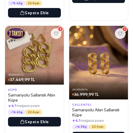
5.42g
22 Ayar
Sepete Ekle
2
1
38.899,99 TL
37.449,99 TL
38.399,99 TL
KÜPE
36.999,99 TL
Samanyolu Sallantılı Altın
Küpe
SALLANTILI
★
4,7
mağaza puanı
Samanyolu Altın Sallantılı
4.65g
22 Ayar
Küpe
★
4,7
mağaza puanı
Sepete Ekle
4.58g
22 Ayar