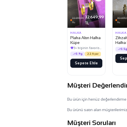
32.649,99
33.899,99
30.699,
TL
TL
TL
HALKA
HALKA
Plaka Altın Halka
Zikzak
Küpe
Halka
3+ kişinin favorisinde
3.5
3.9g
22 Ayar
Sep
Sepete Ekle
Müşteri Değerlendi
Bu ürün için henüz değerlendirme
Bu ürünü satın alan müşterilerimiz
Müşteri Soruları