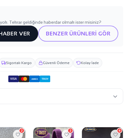
yok. Tekrar geldiğinde haberdar olmak ister misiniz?
 HABER VER
BENZER ÜRÜNLERİ GÖR
Sigortalı Kargo
Güvenli Ödeme
Kolay İade
VISA
TROY
AMEX
2
2
4