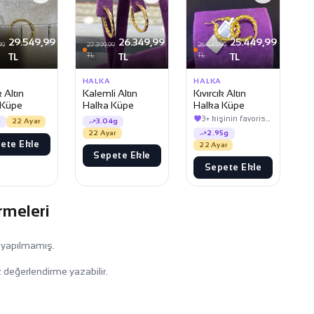
29.549,99
26.349,99
25.449,99
99
27.399,99
26.449,99
TL
TL
TL
TL
TL
HALKA
HALKA
 Altın
Kalemli Altın
Kıvırcık Altın
 Küpe
Halka Küpe
Halka Küpe
3+ kişinin favorisinde
g
22 Ayar
3.04g
22 Ayar
2.95g
ete Ekle
22 Ayar
Sepete Ekle
Sepete Ekle
rmeleri
 yapılmamış.
 değerlendirme yazabilir.