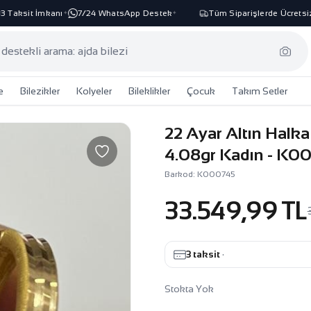
Taksit İmkanı
7/24 WhatsApp Destek
Tüm Siparişlerde Ücretsiz 
✦
✦
e
Bilezikler
Kolyeler
Bileklikler
Çocuk
Takım Setler
22 Ayar Altın Halk
4.08gr Kadın - K0
Barkod: K000745
33.549,99 TL
3 taksit
·
Stokta Yok